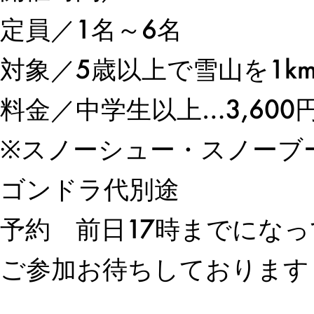
定員／1名～6名
対象／
5
歳以上で雪山を
1k
料金／中学生以上…
3,600
※スノーシュー・スノーブ
ゴンドラ代
予約 前日
17
時までになっ
ご参加お待ちしております