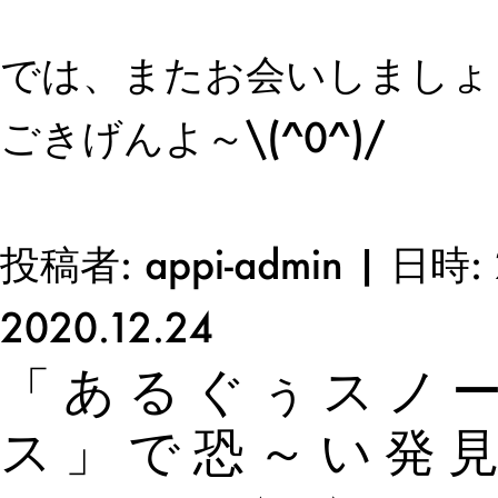
では、またお会いしましょ
ごきげんよ～\(^0^)/
投稿者: appi-admin | 日時: 
2020.12.24
「あるぐぅスノ
ス」で恐～い発見