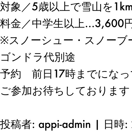
対象／
5
歳以上で雪山を
1k
料金／中学生以上…
3,600
※スノーシュー・スノーブ
ゴンドラ代
予約 前日
17
時までになっ
ご参加お待ちしております
投稿者: appi-admin | 日時: 