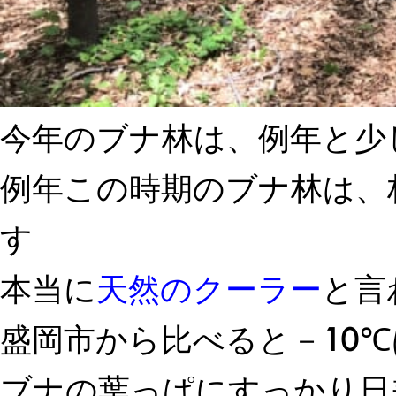
今年のブナ林は、例年と少
例年この時期のブナ林は、
す
本当に
天然のクーラー
と言
盛岡市から比べると－10
ブナの葉っぱにすっかり日