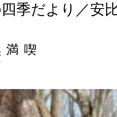
の四季だより／安
然満喫
、