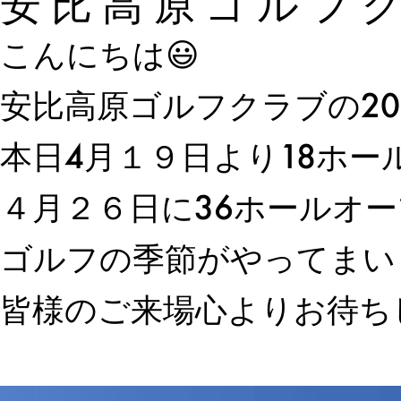
安比高原ゴルフ
こんにちは😃
安比高原ゴルフクラブの2
本日4月１９日より18ホ
４月２６日に36ホールオ
ゴルフの季節がやってまい
皆様のご来場心よりお待ち