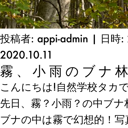
投稿者: appi-admin | 日時: 
2020.10.11
霧、小雨のブナ
こんにちは!自然学校タカ
先日、霧？小雨？の中ブナ
ブナの中は霧で幻想的！写