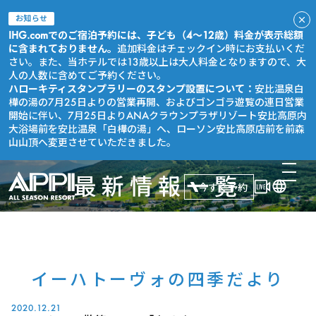
お知らせ
IHG.comでのご宿泊予約には、子ども（4～12歳）料金が表示総額
に含まれておりません。
追加料金はチェックイン時にお支払いくだ
さい。また、当ホテルでは13歳以上は大人料金となりますので、大
人の人数に含めてご予約ください。
ハローキティスタンプラリーのスタンプ設置について：
安比温泉白
樺の湯の7月25日よりの営業再開、およびゴンゴラ遊覧の連日営業
開始に伴い、7月25日よりANAクラウンプラザリゾート安比高原内
大浴場前を安比温泉「白樺の湯」へ、ローソン安比高原店前を前森
山山頂へ変更させていただきました。
最新情報一覧
今すぐ予約
イーハトーヴォの四季だより
2020.12.21