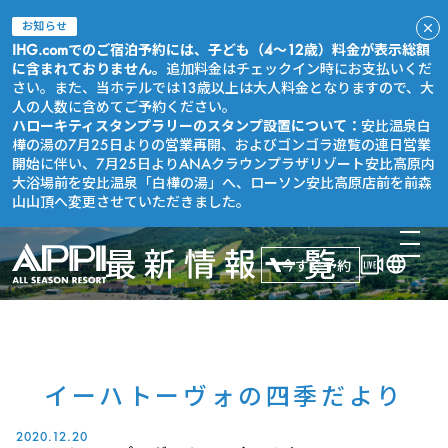
お知らせ
IHG.comでのご宿泊予約には、子ども（4～12歳）料金が表示総額
に含まれておりません。
追加料金はチェックイン時にお支払いくだ
さい。また、当ホテルでは13歳以上は大人料金となりますので、大
人の人数に含めてご予約ください。
ハローキティスタンプラリーのスタンプ設置について：
安比温泉白
樺の湯の7月25日よりの営業再開、およびゴンゴラ遊覧の連日営業
開始に伴い、7月25日よりANAクラウンプラザリゾート安比高原内
大浴場前を安比温泉「白樺の湯」へ、ローソン安比高原店前を前森
山山頂へ変更させていただきました。
最新情報一覧
今すぐ予約
イーハトーヴォの四季だより
2020.12.20