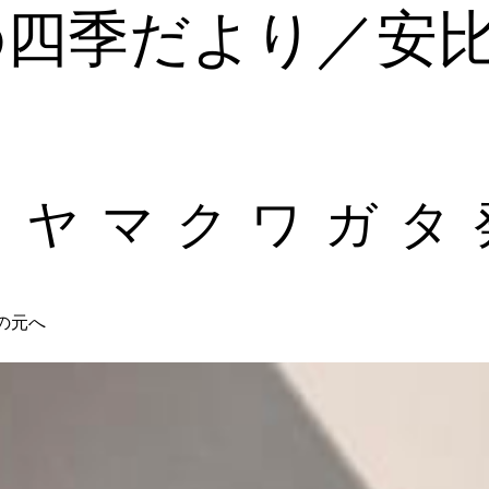
の四季だより／安
ミヤマクワガタ
の元へ