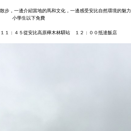
散步，一邊介紹當地的馬和文化，一邊感受安比自然環境的魅力
５００円 小學生以下免費
１１：４５從安比高原櫸木林驛站 １２：００抵達飯店