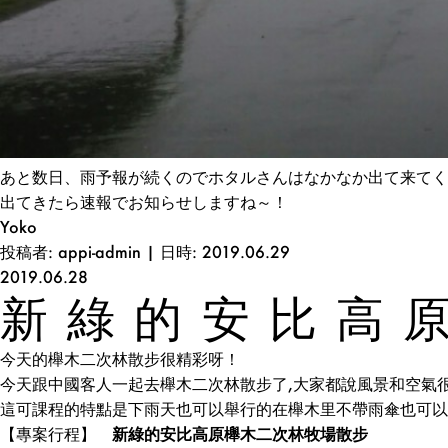
あと数日、雨予報が続くのでホタルさんはなかなか出て来てく
出てきたら速報でお知らせしますね～！
Yoko
投稿者: appi-admin | 日時: 2019.06.29
2019.06.28
新綠的安比高
今天的櫸木二次林散步很精彩呀！
今天跟中國客人一起去櫸木二次林散步了,大家都說風景和空氣
這可課程的特點是下雨天也可以舉行的在櫸木里不帶雨傘也可以
【專案行程】
新綠的安比高原
櫸
木
二
次林牧場散步