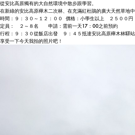
從安比高原獨有的大自然環境中散步跟學習。
在新綠的安比高原櫸木二次林、在充滿紅杜鵑的廣大天然草地中
時間：９：３０～１２：００ 價格：小學生以上 ２
定員： ２～８名 申請：需前一天17：00之前預約
行程：９：３０從飯店出發 ９：４５抵達安比高原櫸木林驛站
享受一下今天我拍的照片吧！