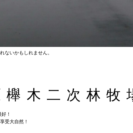
れないかもしれません。
原櫸木二次林牧
很好！
享受大自然！