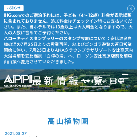
お知らせ
IHG.comでのご宿泊予約には、子ども（4～12歳）料金が表示総額
に含まれておりません。
追加料金はチェックイン時にお支払いくだ
さい。また、当ホテルでは13歳以上は大人料金となりますので、大
人の人数に含めてご予約ください。
ハローキティスタンプラリーのスタンプ設置について：
安比温泉白
樺の湯の7月25日よりの営業再開、およびゴンゴラ遊覧の連日営業
開始に伴い、7月25日よりANAクラウンプラザリゾート安比高原内
大浴場前を安比温泉「白樺の湯」へ、ローソン安比高原店前を前森
山山頂へ変更させていただきました。
最新情報一覧
今すぐ予約
高山植物園
2021.08.27