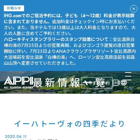
お知らせ
IHG.comでのご宿泊予約には、子ども（4～12歳）料金が表示総額
に含まれておりません。
追加料金はチェックイン時にお支払いくだ
さい。また、当ホテルでは13歳以上は大人料金となりますので、大
人の人数に含めてご予約ください。
ハローキティスタンプラリーのスタンプ設置について：
安比温泉白
樺の湯の7月25日よりの営業再開、およびゴンゴラ遊覧の連日営業
開始に伴い、7月25日よりANAクラウンプラザリゾート安比高原内
大浴場前を安比温泉「白樺の湯」へ、ローソン安比高原店前を前森
山山頂へ変更させていただきました。
最新情報一覧
今すぐ予約
イーハトーヴォの四季だより
2020.06.11