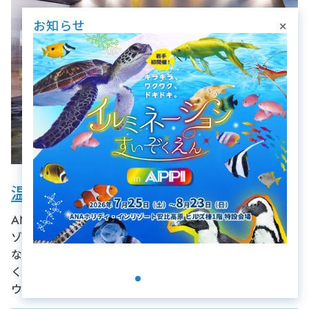
×
お知らせ
温泉大浴場＆サウナ
ANAクラウンプラザリゾート安比高原の大浴場は、当リ
ゾートを代表するアメニティです。肌に優しい泉質で有名
なこの屋内温泉は、旅の疲れや運動後の筋肉の緊張を優し
く癒してくれます。広々とした浴槽とリラックスできるサ
ウナが特徴です