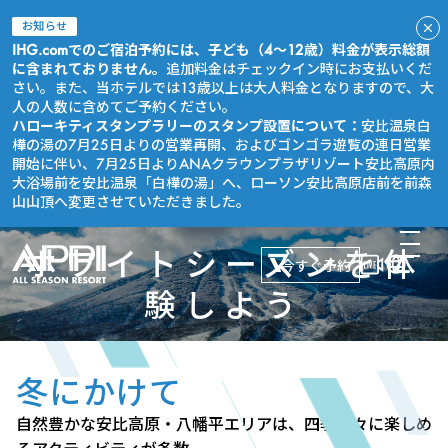
お知らせ
IHG.comでのご宿泊予約には、子ども（4～12歳）料金が表示総額
に含まれておりません。
追加料金はチェックイン時にお支払いくだ
さい。また、当ホテルでは13歳以上は大人料金となりますので、大
人の人数に含めてご予約ください。
ハローキティスタンプラリーのスタンプ設置について：
安比温泉白
樺の湯の7月25日よりの営業再開、およびゴンゴラ遊覧の連日営業
開始に伴い、7月25日よりANAクラウンプラザリゾート安比高原内
大浴場前を安比温泉「白樺の湯」へ、ローソン安比高原店前を前森
山山頂へ変更させていただきました。
ホワイトシーズンを体
今すぐ予約
験しよう
冬にかけて
自然豊かな安比高原・八幡平エリアは、四季折々に楽しめ