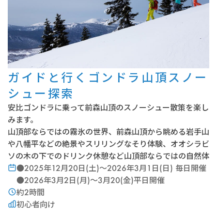
ガイドと行くゴンドラ山頂スノー
シュー探索
安比ゴンドラに乗って前森山頂のスノーシュー散策を楽し
みます。
山頂部ならではの霧氷の世界、前森山頂から眺める岩手山
や八幡平などの絶景やスリリングなそり体験、オオシラビ
ソの木の下でのドリンク休憩など山頂部ならではの自然体
験をガイドと一緒に楽しみましょう。
●2025年12月20日(土)〜2026年3月1日(日) 毎日開催
●2026年3月2日(月)〜3月20(金)平日開催
約2時間
初心者向け