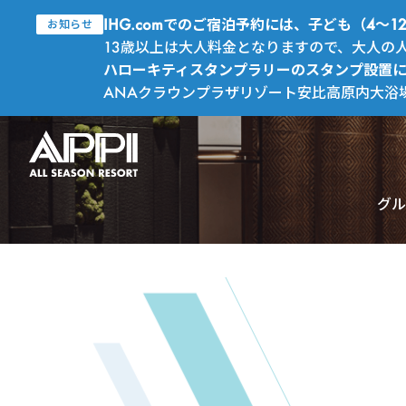
IHG.comでのご宿泊予約には、子ども（4
お知らせ
13歳以上は大人料金となりますので、大人の
ハローキティスタンプラリーのスタンプ設置
ANAクラウンプラザリゾート安比高原内大浴
グル