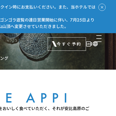
ックイン時にお支払いください。また、当ホテルでは
ゴンゴラ遊覧の連日営業開始に伴い、7月25日より
山山頂へ変更させていただきました。
今すぐ予約
ング
TE APPI
をおいしく食べていただく、それが安比高原のご