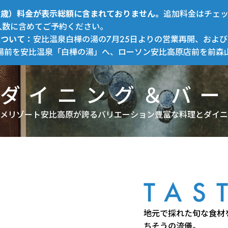
～12歳）料金が表示総額に含まれておりません。
追加料金はチェ
人数に含めてご予約ください。
について：
安比温泉白樺の湯の7月25日よりの営業再開、および
場前を安比温泉「白樺の湯」へ、ローソン安比高原店前を前森
ダイニング＆バー
メリゾート安比高原が誇るバリエーション豊富な料理とダイニ
TAS
地元で採れた旬な食材
ちそうの流儀。