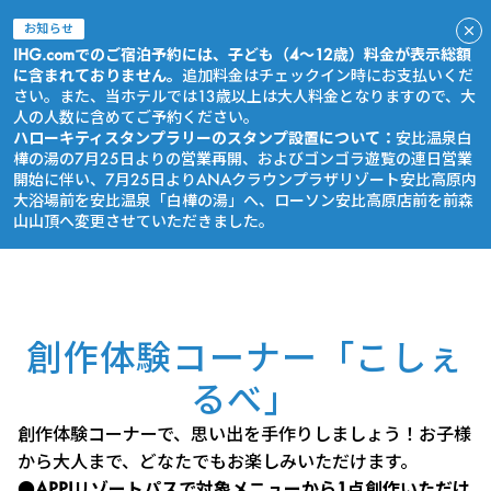
お知らせ
IHG.comでのご宿泊予約には、子ども（4～12歳）料金が表示総額
に含まれておりません。
追加料金はチェックイン時にお支払いくだ
さい。また、当ホテルでは13歳以上は大人料金となりますので、大
人の人数に含めてご予約ください。
ハローキティスタンプラリーのスタンプ設置について：
安比温泉白
樺の湯の7月25日よりの営業再開、およびゴンゴラ遊覧の連日営業
開始に伴い、7月25日よりANAクラウンプラザリゾート安比高原内
大浴場前を安比温泉「白樺の湯」へ、ローソン安比高原店前を前森
山山頂へ変更させていただきました。
今すぐ予約
創作体験コーナー「こしぇ
るべ」
創作体験コーナーで、思い出を手作りしましょう！お子様
から大人まで、どなたでもお楽しみいただけます。
●APPIリゾートパス
で対象メニューから1点創作いただけ