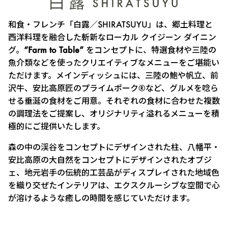
和食・フレンチ「白露／SHIRATSUYU」は、郷土料理と
西洋料理を融合した斬新なローカル クイジーン ダイニン
グ。
“Farm to Table”
をコンセプトに、特選食材や三陸の
魚介類などを使ったクリエイティブなメニューをご堪能い
ただけます。メインディッシュには、三陸の鮑や帆立、前
沢牛、安比高原匠のプライムポーク®など、グルメを唸ら
せる垂涎の食材をご用意。それぞれの食材に合わせた複数
の調理法をご提案し、オリジナリティ溢れるメニューを積
極的にご提供いたします。
森の中の渓谷をコンセプトにデザインされた柱、八幡平・
安比高原の大自然をコンセプトにデザインされたオブジ
ェ、地元岩手の伝統的工芸品がディスプレイされた地域色
を織り交ぜたインテリアは、エクスクルーシブな空間で心
が溶けるような癒しの時間を感じていただけます。