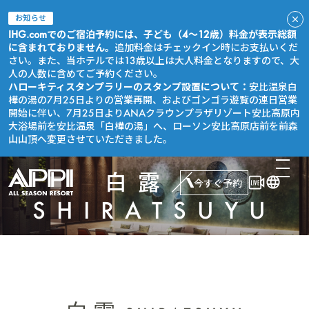
お知らせ
IHG.comでのご宿泊予約には、子ども（4～12歳）料金が表示総額
に含まれておりません。
追加料金はチェックイン時にお支払いくだ
さい。また、当ホテルでは13歳以上は大人料金となりますので、大
人の人数に含めてご予約ください。
ハローキティスタンプラリーのスタンプ設置について：
安比温泉白
樺の湯の7月25日よりの営業再開、およびゴンゴラ遊覧の連日営業
開始に伴い、7月25日よりANAクラウンプラザリゾート安比高原内
大浴場前を安比温泉「白樺の湯」へ、ローソン安比高原店前を前森
山山頂へ変更させていただきました。
白露／
今すぐ予約
SHIRATSUYU