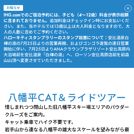
お知らせ
IHG.comでのご宿泊予約には、子ども（4～12歳）料金が表示総額
に含まれておりません。
追加料金はチェックイン時にお支払いくだ
さい。また、当ホテルでは13歳以上は大人料金となりますので、大
人の人数に含めてご予約ください。
ハローキティスタンプラリーのスタンプ設置について：
安比温泉白
樺の湯の7月25日よりの営業再開、およびゴンゴラ遊覧の連日営業
開始に伴い、7月25日よりANAクラウンプラザリゾート安比高原内
大浴場前を安比温泉「白樺の湯」へ、ローソン安比高原店前を前森
山山頂へ変更させていただきました。
今すぐ予約
八幡平CAT＆ライドツアー
惜しまれつつ閉山した旧八幡平スキー場エリアのパウダー
クルーズをご案内。
キャット乗車でハイク不要です。
岩手山から連なる八幡平の雄大なスケールを望みながら最