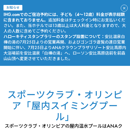
お知らせ
IHG.comでのご宿泊予約には、子ども（4～12歳）料金が表示総額
に含まれておりません。
追加料金はチェックイン時にお支払いくだ
さい。また、当ホテルでは13歳以上は大人料金となりますので、大
人の人数に含めてご予約ください。
ハローキティスタンプラリーのスタンプ設置について：
安比温泉白
樺の湯の7月25日よりの営業再開、およびゴンゴラ遊覧の連日営業
開始に伴い、7月25日よりANAクラウンプラザリゾート安比高原内
大浴場前を安比温泉「白樺の湯」へ、ローソン安比高原店前を前森
山山頂へ変更させていただきました。
今すぐ予約
スポーツクラブ・オリンピ
ア「屋内スイミングプー
ル」
スポーツクラブ・オリンピアの屋内温水プールはANAク