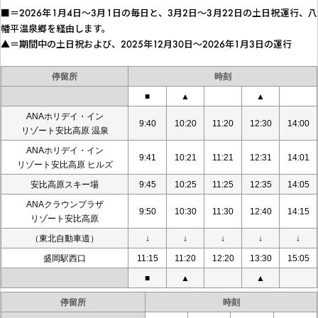
■＝2026年1月4日～3月1日の毎日と、3月2日～3月22日の土日祝運行、八
幡平温泉郷を経由します。
▲＝期間中の土日祝および、2025年12月30日～2026年1月3日の運行
停留所
時刻
■
▲
▲
ANAホリデイ・イン
9:40
10:20
11:20
12:30
14:00
リゾート安比高原 温泉
ANAホリデイ・イン
9:41
10:21
11:21
12:31
14:01
リゾート安比高原 ヒルズ
安比高原スキー場
9:45
10:25
11:25
12:35
14:05
ANAクラウンプラザ
9:50
10:30
11:30
12:40
14:15
リゾート安比高原
（東北自動車道）
↓
↓
↓
↓
↓
盛岡駅西口
11:15
11:20
12:20
13:30
15:05
■
▲
▲
停留所
時刻