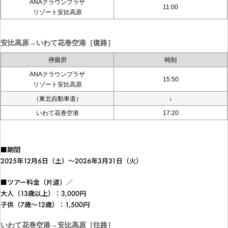
ANAクラウンプラザ
11:00
リゾート安比高原
安比高原→いわて花巻空港［復路］
停留所
時刻
ANAクラウンプラザ
15:50
リゾート安比高原
（東北自動車道）
↓
いわて花巻空港
17:20
■期間
2025年12月6日（土）～2026年3月31日（火）
■ツアー料金（片道）／
大人（13歳以上）：3,000円
子供（7歳～12歳）：1,500円
いわて花巻空港→安比高原［往路］