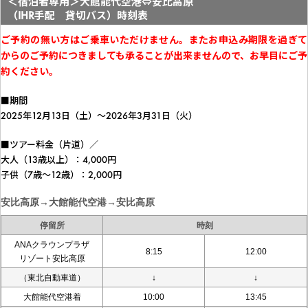
＜宿泊者専用＞大館能代空港⇔安比高原
（IHR手配 貸切バス）時刻表
ご予約の無い方はご乗車いただけません。またお申込み期限を過ぎて
からのご予約につきましても承ることが出来ませんので、お早目にご予
約ください。
■期間
2025年12月13日（土）～2026年3月31日（火）
■ツアー料金（片道）／
大人（13歳以上）：4,000円
子供（7歳～12歳）：2,000円
安比高原→大館能代空港→安比高原
停留所
時刻
ANAクラウンプラザ
8:15
12:00
リゾート安比高原
（東北自動車道）
↓
↓
大館能代空港着
10:00
13:45