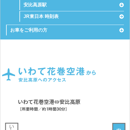
安比高原駅
JR東日本 時刻表
お車をご利用の方
いわて花巻空港⇔安比高原
［所要時間／約1時間30分］