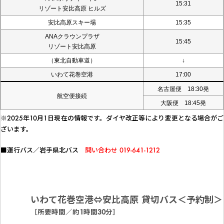
15:31
リゾート安比高原 ヒルズ
安比高原スキー場
15:35
ANAクラウンプラザ
15:45
リゾート安比高原
（東北自動車道）
↓
いわて花巻空港
17:00
名古屋便 18:30発
航空便接続
大阪便 18:45発
※2025年10月1日現在の情報です。ダイヤ改正等により変更となる場合がご
ざいます。
■運行バス／岩手県北バス
問い合わせ 019-641-1212
いわて花巻空港⇔安比高原 貸切バス＜予約制＞
［所要時間／約1時間30分］