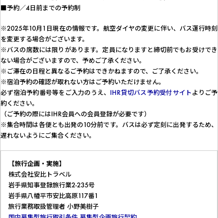
■予約／4日前までの予約制
※2025年10月1日現在の情報です。航空ダイヤの変更に伴い、バス運行時刻
を変更する場合がございます。
※バスの席数には限りがあります。定員になりますと締切前でもお受けでき
ない場合がございますので、予めご了承ください。
※ご滞在の日程と異なるご予約はできかねますので、ご了承ください。
※宿泊予約の確認が取れない方はご予約いただけません。
必ず宿泊予約番号等をご入力のうえ、
IHR貸切バス予約受付サイト
よりご予
約ください。
（ご予約の際にはIHR会員への会員登録が必要です）
※集合時間は各便とも出発の10分前です。バスは必ず定刻に出発するため、
遅れないようにご集合ください。
【旅行企画・実施】
株式会社安比トラベル
岩手県知事登録旅行業2-235号
岩手県八幡平市安比高原117番1
旅行業務取扱管理者 小野美樹子
国内募集型旅行取引条件
募集型企画旅行契約