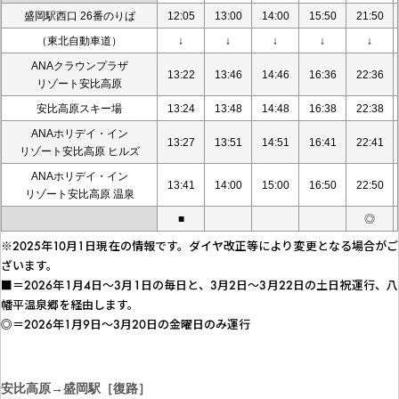
盛岡駅西口 26番のりば
12:05
13:00
14:00
15:50
21:50
（東北自動車道）
↓
↓
↓
↓
↓
ANAクラウンプラザ
13:22
13:46
14:46
16:36
22:36
リゾート安比高原
安比高原スキー場
13:24
13:48
14:48
16:38
22:38
ANAホリデイ・イン
13:27
13:51
14:51
16:41
22:41
リゾート安比高原 ヒルズ
ANAホリデイ・イン
13:41
14:00
15:00
16:50
22:50
リゾート安比高原 温泉
■
◎
※2025年10月1日現在の情報です。ダイヤ改正等により変更となる場合がご
ざいます。
■＝2026年1月4日～3月1日の毎日と、3月2日～3月22日の土日祝運行、八
幡平温泉郷を経由します。
◎＝2026年1月9日～3月20日の金曜日のみ運行
安比高原→盛岡駅［復路］