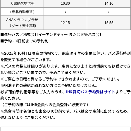
大館能代空港発
10:30
14:10
（東北自動車道）
↓
↓
ANAクラウンプラザ
12:15
15:55
リゾート安比高原
■運行バス／株式会社イーアンドティー または同等バス会社
■予約／4日前までの予約制
※2025年10月1日現在の情報です。航空ダイヤの変更に伴い、バス運行時刻
を変更する場合がございます。
※バスの席数には限りがあります。定員になりますと締切前でもお受けでき
ない場合がございますので、予めご了承ください。
※ご滞在の日程と異なるご予約はできかねますので、ご了承ください。
※宿泊予約の確認が取れない方はご予約いただけません。
必ず宿泊予約番号等をご入力のうえ、
IHR貸切バス予約受付サイト
よりご予
約ください。
（ご予約の際にはIHR会員への会員登録が必要です）
※集合時間は各便とも出発の10分前です。バスは必ず定刻に出発するため、
遅れないようにご集合ください。