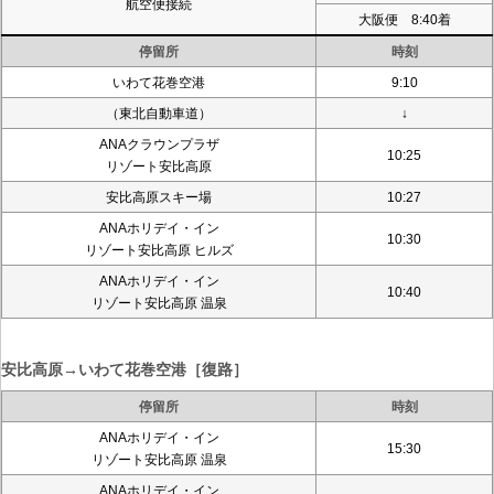
航空便接続
大阪便 8:40着
停留所
時刻
いわて花巻空港
9:10
（東北自動車道）
↓
ANAクラウンプラザ
10:25
リゾート安比高原
安比高原スキー場
10:27
ANAホリデイ・イン
10:30
リゾート安比高原 ヒルズ
ANAホリデイ・イン
10:40
リゾート安比高原 温泉
安比高原→いわて花巻空港［復路］
停留所
時刻
ANAホリデイ・イン
15:30
リゾート安比高原 温泉
ANAホリデイ・イン