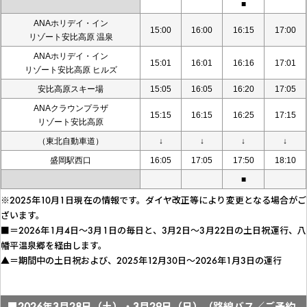
■
ANAホリデイ・イン
15:00
16:00
16:15
17:00
リゾート安比高原 温泉
ANAホリデイ・イン
15:01
16:01
16:16
17:01
リゾート安比高原 ヒルズ
安比高原スキー場
15:05
16:05
16:20
17:05
ANAクラウンプラザ
15:15
16:15
16:25
17:15
リゾート安比高原
（東北自動車道）
↓
↓
↓
↓
盛岡駅西口
16:05
17:05
17:50
18:10
■
※2025年10月1日現在の情報です。ダイヤ改正等により変更となる場合がご
ざいます。
■＝2026年1月4日～3月1日の毎日と、3月2日～3月22日の土日祝運行、八
幡平温泉郷を経由します。
▲＝期間中の土日祝および、2025年12月30日～2026年1月3日の運行
■2026年3月28日（土）・3月29日（日）（路線バス／ご予約