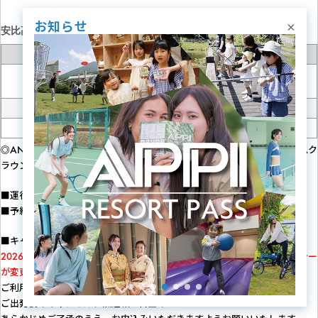
お知らせ
×
安比高原→盛岡駅［復路］
停留所
時刻
ANAクラウンプラザ
9:00
13:30
16:40
リゾート安比高原
（東北自動車道）
↓
盛岡駅西口
10:10
14:40
17:50
◎ANAインターコンチネンタル安比高原リゾートにご宿泊の方も、ANAク
ラウンプラザリゾートで乗降ください。
■運行バス／株式会社イーアンドティー または同等バス会社
■予約／ご乗車日前日23：59までの予約制
■キャンセル料
2026年4月運行以降のIHR貸切シャトルバスについて、キャンセルポリシー
が変更になります。
ご利用日7日前～ご利用日の出発前まで…料金の30％
ご出発後のキャンセル、無連絡…料金の100％