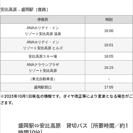
安比高原→盛岡駅［復路］
停留所
時刻
ANAホリデイ・イン
16:00
リゾート安比高原 温泉
ANAホリデイ・イン
16:01
リゾート安比高原 ヒルズ
安比高原スキー場
16:05
ANAクラウンプラザ
16:15
リゾート安比高原
（東北自動車道）
↓
盛岡駅西口
17:05
※2025年10月1日現在の情報です。ダイヤ改正等により変更となる場合がご
ざます。
盛岡駅⇔安比高原 貸切バス［所要時間／約1
時間10分］