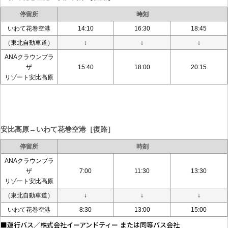
停留所
時刻
いわて花巻空港
14:10
16:30
18:45
（東北自動車道）
↓
↓
↓
ANAクラウンプラ
ザ
15:40
18:00
20:15
リゾート安比高原
安比高原→いわて花巻空港［復路］
停留所
時刻
ANAクラウンプラ
ザ
7:00
11:30
13:30
リゾート安比高原
（東北自動車道）
↓
↓
↓
いわて花巻空港
8:30
13:00
15:00
■運行バス／株式会社イーアンドティー または同等バス会社