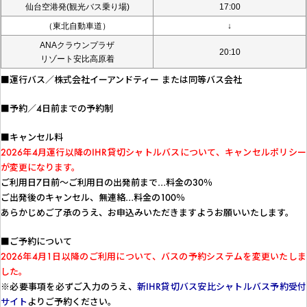
仙台空港発(観光バス乗り場)
17:00
（東北自動車道）
↓
ANAクラウンプラザ
20:10
リゾート安比高原着
■運行バス／株式会社イーアンドティー または同等バス会社
■予約／4日前までの予約制
■キャンセル料
2026年4月運行以降のIHR貸切シャトルバスについて、キャンセルポリシー
が変更になります。
ご利用日7日前～ご利用日の出発前まで…料金の30％
ご出発後のキャンセル、無連絡…料金の100％
あらかじめご了承のうえ、お申込みいただきますようお願いいたします。
■ご予約について
2026年4月1日以降のご利用について、バスの予約システムを変更いたしま
した。
※必要事項を必ずご入力のうえ、
新IHR貸切バス安比シャトルバス予約受付
サイト
よりご予約ください。