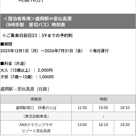
＜宿泊者専用＞盛岡駅⇔安比高原
（IHR手配 貸切バス）時刻表
※ご乗車日前日23：59までの予約制
■期間
2025年12月1日（月）～2026年7月31日（金） ※毎日運行
■料金（片道）
大人（13歳以上）： 2,000円
子供（7歳～12歳）：1,000円
盛岡駅→安比高原［往路］
停留所
時刻
盛岡駅西口 26番のりば
11:50
15:00
18:10
（東北自動車道）
↓
ANAクラウンプラザ
13:00
16:10
19:20
リゾート安比高原