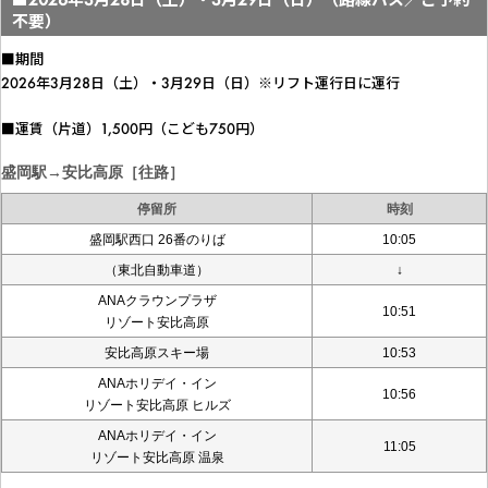
不要）
■期間
2026年3月28日（土）・3月29日（日）※リフト運行日に運行
■運賃（片道）1,500円（こども750円）
盛岡駅→安比高原［往路］
停留所
時刻
盛岡駅西口 26番のりば
10:05
（東北自動車道）
↓
ANAクラウンプラザ
10:51
リゾート安比高原
安比高原スキー場
10:53
ANAホリデイ・イン
10:56
リゾート安比高原 ヒルズ
ANAホリデイ・イン
11:05
リゾート安比高原 温泉