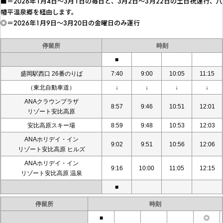
■＝2026年1月4日～3月1日の毎日と、3月2日～3月22日の土日祝運行、八
幡平温泉郷を経由します。
◎＝2026年1月9日～3月20日の金曜日のみ運行
停留所
時刻
■
盛岡駅西口 26番のりば
7:40
9:00
10:05
11:15
（東北自動車道）
↓
↓
↓
↓
ANAクラウンプラザ
8:57
9:46
10:51
12:01
リゾート安比高原
安比高原スキー場
8:59
9:48
10:53
12:03
ANAホリデイ・イン
9:02
9:51
10:56
12:06
リゾート安比高原 ヒルズ
ANAホリデイ・イン
9:16
10:00
11:05
12:15
リゾート安比高原 温泉
■
停留所
時刻
■
◎