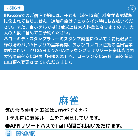
お知らせ
IHG.comでのご宿泊予約には、子ども（4～12歳）料金が表示総額
に含まれておりません。
追加料金はチェックイン時にお支払いくだ
さい。また、当ホテルでは13歳以上は大人料金となりますので、大
人の人数に含めてご予約ください。
ハローキティスタンプラリーのスタンプ設置について：
安比温泉白
樺の湯の7月25日よりの営業再開、およびゴンゴラ遊覧の連日営業
開始に伴い、7月25日よりANAクラウンプラザリゾート安比高原内
大浴場前を安比温泉「白樺の湯」へ、ローソン安比高原店前を前森
山山頂へ変更させていただきました。
今すぐ予約
麻雀
気の合う仲間と麻雀はいかがですか？
ホテル内に麻雀ルームをご用意しています。
●APPIリゾートパス
で1回1時間ご利用いただけます。
開催期間