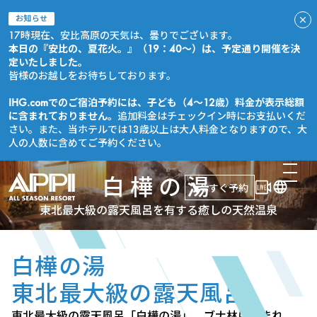
お知らせ
17時現在、安比高原の天気は、曇りでございます。
本日の『安比の、夏花火。』（19：40～）は、予定通り開催を決
定いたしました。
皆様のお越しをお待ちしております。
IHG.comでのご宿泊予約には、子ども（4～12歳）料金が表示総額
に含まれておりません。
追加料金はチェックイン時にお支払いくだ
さい。また、当ホテルでは13歳以上は大人料金となりますので、大
人の人数に含めてご予約ください。
白樺の湯
今すぐ予約
東北最大級の露天風呂を有する癒しの天然温泉
白樺の湯
東北最大級の露天風呂
東北最大級の露天風呂「白樺の湯」。ブナ林に囲まれ、