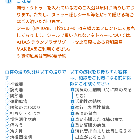
ご注意
刺青・タトゥーを入れている方のご入浴は原則お断りしてお
ります。ただし、タトゥー隠しシール等を貼って隠せる場合
はご入浴いただけます。
シール（8×10㎝、1枚200円）は白樺の湯フロントにて販売
しております。シールで覆いきれないタトゥーについては、
ANAクラウンプラザリゾート安比高原にある貸切風呂
MAKIBAをご利用ください。
※貸切風呂は有料(要予約)
白樺の湯の効能は以下の通りで
以下の症状をお持ちのお客様
す
は、施設をご利用になる前に医
神経痛
師にご相談ください
筋肉痛
病気の活動期（特に熱のある
関節痛
とき）
運動麻痺
活動性の結核
関節のこわばり
進行した悪性腫瘍
打ち身・くじき
高度の貧血
慢性消化器病
重い心臓または肺の病気
痔ろう
重い腎臓の病気
冷え性
消化管出血または目に見える
病後回復期
出血があるとき