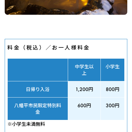
料金（税込）／お一人様料金
中学生以
小学生
上
日帰り入浴
1,200円
800円
八幡平市民限定特別料
600円
300円
金
※小学生未満無料