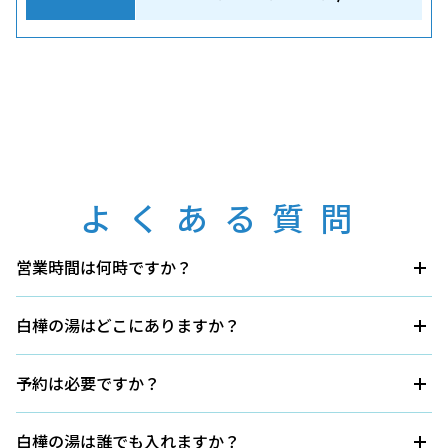
よくある質問
営業時間は何時ですか？
13:00〜22:00（最終受付21:30）
白樺の湯はどこにありますか？
ANAクラウンプラザリゾート安比高原、ANAホリデイ・
インリゾート安比高原からシャトルバスまたは送迎サービ
予約は必要ですか？
スをご利用いただけます。所要時間は約5分です。
ご予約は不要です。
白樺の湯は誰でも入れますか？