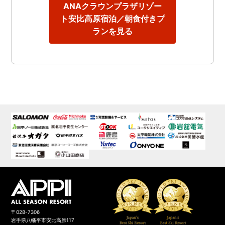
ANAクラウンプラザリゾー
ト安比高原宿泊／朝食付きプ
ランを見る
〒028-7306
岩手県八幡平市安比高原117