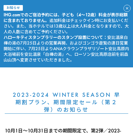
お知らせ
IHG.comでのご宿泊予約には、子ども（4～12歳）料金が表示総額
に含まれておりません。
追加料金はチェックイン時にお支払いくだ
さい。また、当ホテルでは13歳以上は大人料金となりますので、大
人の人数に含めてご予約ください。
ハローキティスタンプラリーのスタンプ設置について：
安比温泉白
樺の湯の7月25日よりの営業再開、およびゴンゴラ遊覧の連日営業
開始に伴い、7月25日よりANAクラウンプラザリゾート安比高原内
大浴場前を安比温泉「白樺の湯」へ、ローソン安比高原店前を前森
山山頂へ変更させていただきました。
今すぐ予約
2023-2024 WINTER SEASON 早
期割プラン、期間限定セール（第２
弾）のお知らせ
10月1日～10月31日までの期間限定で、第2弾／2023-