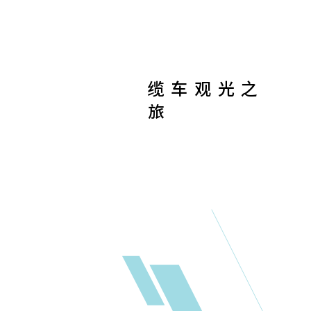
缆车观光之
旅