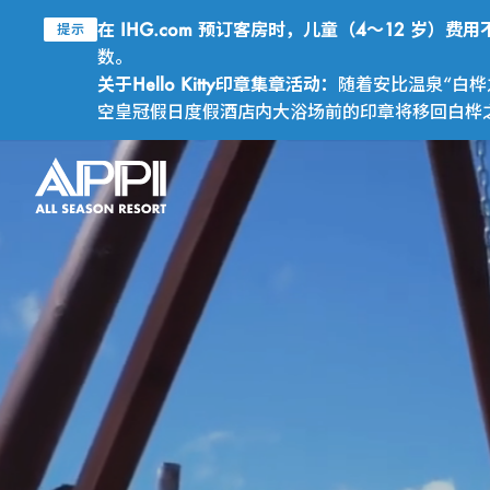
在 IHG.com 预订客房时，儿童（4～12 岁）
提示
数。
关于Hello Kitty印章集章活动：
随着安比温泉“白桦
空皇冠假日度假酒店内大浴场前的印章将移回白桦之汤