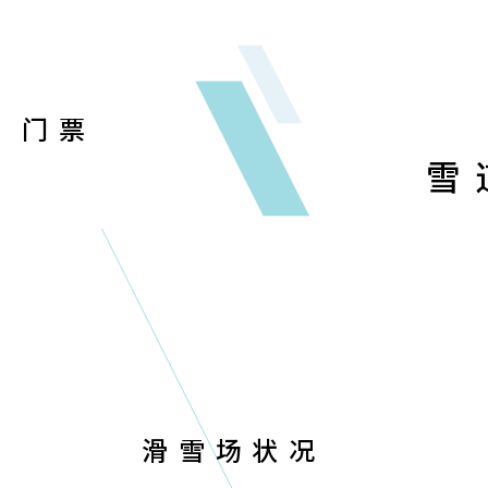
门票
雪
滑雪场状况