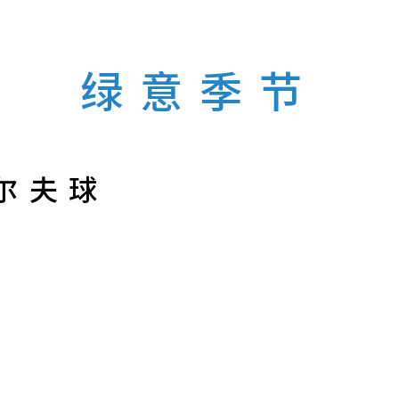
绿意季节
尔夫球