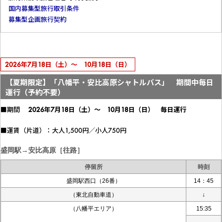
国内募集型旅行取引条件
募集型企画旅行契約
2026年7月18日（土）～ 10月18日（日）
【夏期限定】「八幡平・安比高原シャトルバス」 期間中毎日
運行（予約不要）
■期間
2026年7月18日（土）～ 10月18日（日） 毎日運行
■運賃（片道）：大人1,500円／小人750円
盛岡駅→安比高原［往路］
停留所
時刻
盛岡駅西口（26番）
14：45
（東北自動車道）
↓
（八幡平エリア）
15:35