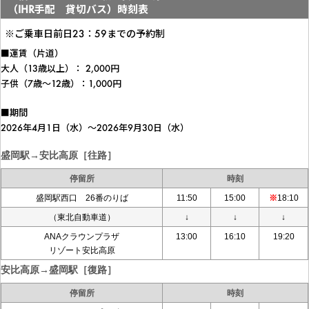
（IHR手配 貸切バス）時刻表
※ご乗車日前日23：59までの予約制
■運賃（片道）
大人（13歳以上）： 2,000円
子供（7歳～12歳）：1,000円
■期間
2026年4月1日（水）～2026年9月30日（水）
盛岡駅→安比高原［往路］
停留所
時刻
盛岡駅西口 26番のりば
11:50
15:00
※
18:10
（東北自動車道）
↓
↓
↓
ANAクラウンプラザ
13:00
16:10
19:20
リゾート安比高原
安比高原→盛岡駅［復路］
停留所
時刻