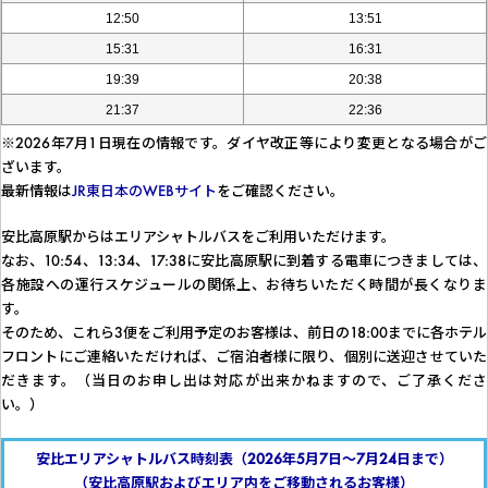
12:50
13:51
15:31
16:31
19:39
20:38
21:37
22:36
※2026年7月1日現在の情報です。ダイヤ改正等により変更となる場合がご
ざいます。
最新情報は
JR東日本のWEBサイト
をご確認ください。
安比高原駅からはエリアシャトルバスをご利用いただけます。
なお、10:54、13:34、17:38に安比高原駅に到着する電車につきましては、
各施設への運行スケジュールの関係上、お待ちいただく時間が長くなりま
す。
そのため、これら3便をご利用予定のお客様は、前日の18:00までに各ホテル
フロントにご連絡いただければ、ご宿泊者様に限り、個別に送迎させていた
だきます。（当日のお申し出は対応が出来かねますので、ご了承くださ
い。）
安比エリアシャトルバス時刻表（2026年5月7日～7月24日まで）
（安比高原駅およびエリア内をご移動されるお客様）