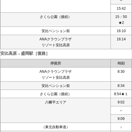
～
15:42
さくら公園（接続）
15：50
★2
安比ペンション前
16:10
ANAクラウンプラザ
16:14
リゾート安比高原
安比高原→盛岡駅［復路］
停留所
時刻
ANAクラウンプラザ
8:30
リゾート安比高原
安比ペンション前
8:34
さくら公園（接続）
8:54★１
八幡平エリア
9:02
～
9:09
（東北自動車道）
↓