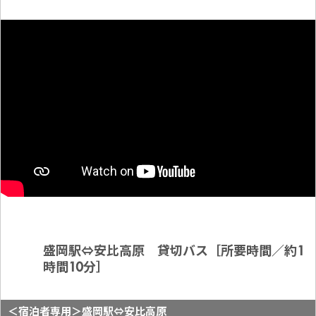
盛岡駅⇔安比高原 貸切バス［所要時間／約1
時間10分］
＜宿泊者専用＞盛岡駅⇔安比高原