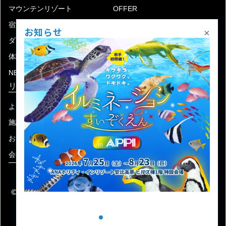
マウンテンリゾート
OFFER
宿泊
アクセス
お知らせ
×
ダイニング
宅配
体験
ショップ
NEWS
リゾート情報
よくある質問
関連施設
施設連絡先一覧
資料ダウンロード
お問い合わせ
個人情報保護方針
会社概要
宿泊約款
© 2004-2026 株式会社岩手ホテルアンドリゾート.
ALL RIGHTS RESERVED.