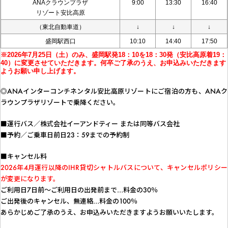
ANAクラウンプラザ
9:00
13:30
16:40
リゾート安比高原
（東北自動車道）
↓
↓
↓
盛岡駅西口
10:10
14:40
17:50
※2026年7月25日（土）のみ、盛岡駅発18：10を18：30発（安比高原着19：
40）に変更させていただきます。何卒ご了承のうえ、お申込みいただきます
ようお願い申し上げます。
◎ANAインターコンチネンタル安比高原リゾートにご宿泊の方も、ANAク
ラウンプラザリゾートで乗降ください。
■運行バス／株式会社イーアンドティー または同等バス会社
■予約／ご乗車日前日23：59までの予約制
■キャンセル料
2026年4月運行以降のIHR貸切シャトルバスについて、キャンセルポリシー
が変更になります。
ご利用日7日前～ご利用日の出発前まで…料金の30％
ご出発後のキャンセル、無連絡…料金の100％
あらかじめご了承のうえ、お申込みいただきますようお願いいたします。