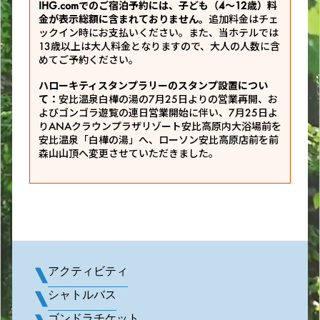
IHG.comでのご宿泊予約には、子ども（4～12歳）料
金が表示総額に含まれておりません。
追加料金はチェ
ックイン時にお支払いください。また、当ホテルでは
13歳以上は大人料金となりますので、大人の人数に含
めてご予約ください。
ハローキティスタンプラリーのスタンプ設置につい
て：
安比温泉白樺の湯の7月25日よりの営業再開、お
よびゴンゴラ遊覧の連日営業開始に伴い、7月25日よ
りANAクラウンプラザリゾート安比高原内大浴場前を
安比温泉「白樺の湯」へ、ローソン安比高原店前を前
森山山頂へ変更させていただきました。
アクティビティ
シャトルバス
ゴンドラチケット