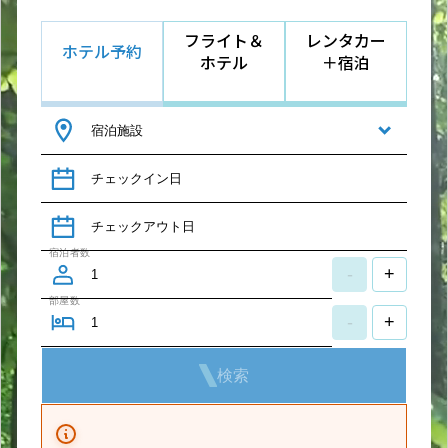
フライト＆
レンタカー
ホテル予約
ホテル
＋宿泊
宿泊施設
チェックイン日
チェックアウト日
宿泊者数
-
+
部屋数
-
+
検索