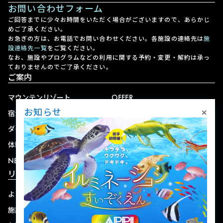
お問い合わせフォーム
ご回答までに少々お時間をいただく場合がございますので、あらかじ
めご了承ください。
お急ぎの方は、お電話でお問い合わせください。各施設の連絡先は
施
設連絡先一覧
をご覧ください。
なお、施設やプログラムなどの利用に関する予約・変更・解約は承っ
ておりませんのでご了承ください。
ご案内
マウンテンリゾート
OFFER
×
お知らせ
宿泊
アクセス
ダイニング
宅配
体験
ショップ
NEWS
リゾート情報
よくある質問
関連施設
施設連絡先一覧
資料ダウンロード