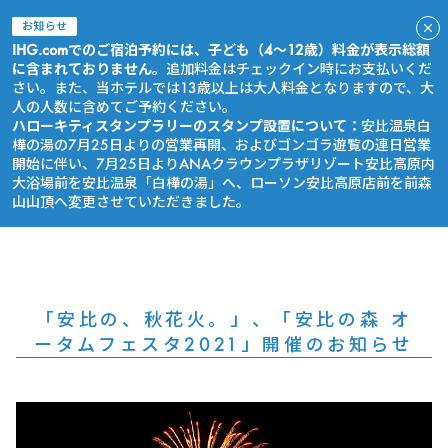
お知らせ
IHG.comでのご宿泊予約には、子ども（4～12歳）料金が表示総額
に含まれておりません。
追加料金はチェックイン時にお支払いくだ
さい。また、当ホテルでは13歳以上は大人料金となりますので、大
人の人数に含めてご予約ください。
ハローキティスタンプラリーのスタンプ設置について：
安比温泉白
樺の湯の7月25日よりの営業再開、およびゴンゴラ遊覧の連日営業
開始に伴い、7月25日よりANAクラウンプラザリゾート安比高原内
大浴場前を安比温泉「白樺の湯」へ、ローソン安比高原店前を前森
山山頂へ変更させていただきました。
今すぐ予約
「安比の、秋花火。」、「安比の森 オ
ータムフェスタ2021」開催のお知らせ