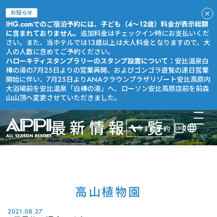
お知らせ
IHG.comでのご宿泊予約には、子ども（4～12歳）料金が表示総額
に含まれておりません。
追加料金はチェックイン時にお支払いくだ
さい。また、当ホテルでは13歳以上は大人料金となりますので、大
人の人数に含めてご予約ください。
ハローキティスタンプラリーのスタンプ設置について：
安比温泉白
樺の湯の7月25日よりの営業再開、およびゴンゴラ遊覧の連日営業
開始に伴い、7月25日よりANAクラウンプラザリゾート安比高原内
大浴場前を安比温泉「白樺の湯」へ、ローソン安比高原店前を前森
山山頂へ変更させていただきました。
最新情報一覧
今すぐ予約
高山植物園
2021.08.27