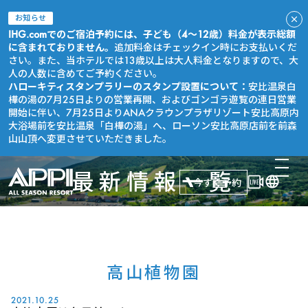
お知らせ
IHG.comでのご宿泊予約には、子ども（4～12歳）料金が表示総額
に含まれておりません。
追加料金はチェックイン時にお支払いくだ
さい。また、当ホテルでは13歳以上は大人料金となりますので、大
人の人数に含めてご予約ください。
ハローキティスタンプラリーのスタンプ設置について：
安比温泉白
樺の湯の7月25日よりの営業再開、およびゴンゴラ遊覧の連日営業
開始に伴い、7月25日よりANAクラウンプラザリゾート安比高原内
大浴場前を安比温泉「白樺の湯」へ、ローソン安比高原店前を前森
山山頂へ変更させていただきました。
最新情報一覧
今すぐ予約
高山植物園
2021.10.25