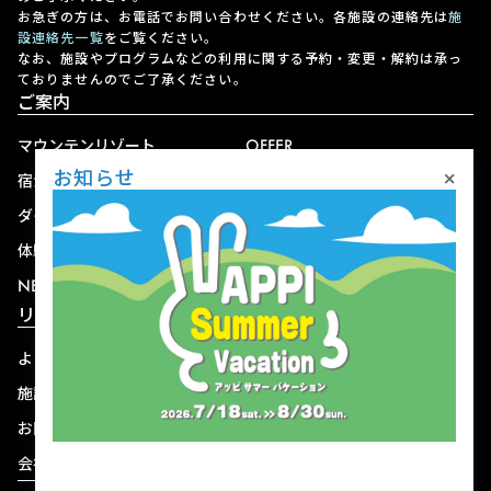
お急ぎの方は、お電話でお問い合わせください。各施設の連絡先は
施
設連絡先一覧
をご覧ください。
なお、施設やプログラムなどの利用に関する予約・変更・解約は承っ
ておりませんのでご了承ください。
ご案内
マウンテンリゾート
OFFER
×
お知らせ
宿泊
アクセス
ダイニング
宅配
体験
ショップ
NEWS
リゾート情報
よくある質問
関連施設
施設連絡先一覧
資料ダウンロード
お問い合わせ
個人情報保護方針
会社概要
宿泊約款