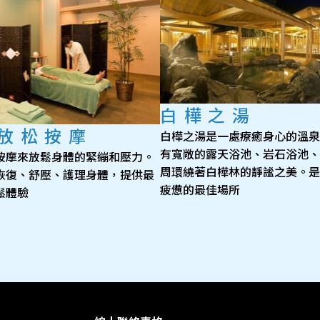
白樺之湯
放松按摩
白樺之湯是一處療癒身心的溫泉
有寬敞的露天浴池、岩石浴池、
按摩來放鬆身體的緊繃和壓力。
周環繞著白樺林的靜謐之美。是
恢復、舒壓、護理身體，提供最
疲憊的最佳場所
鬆體驗