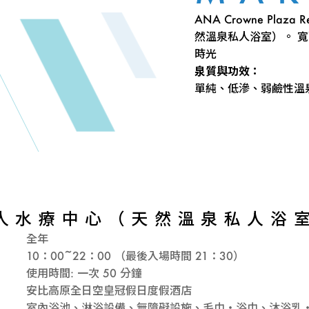
ANA Crowne Plaza
然溫泉私人浴室）。 
時光
泉質與功效：
單純、低滲、弱鹼性溫
人水療中心（天然溫泉私人浴
全年
10：00~22：00 （最後入場時間 21：30）
使用時間: 一次 50 分鐘
安比高原全日空皇冠假日度假酒店
室內浴池、淋浴設備、無障礙設施、毛巾・浴巾、沐浴乳