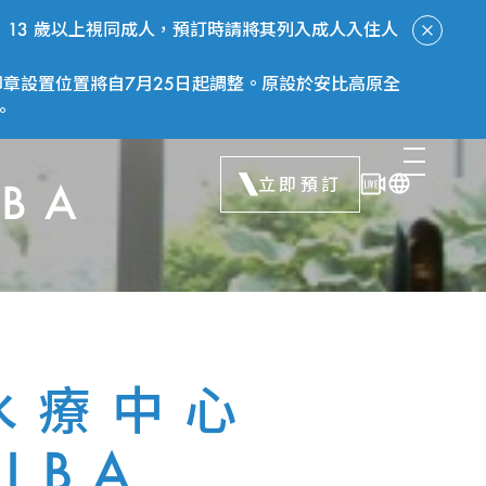
13 歲以上視同成人，預訂時請將其列入成人入住人
章設置位置將自7月25日起調整。原設於安比高原全
。
立即預訂
BA
水療中心
IBA