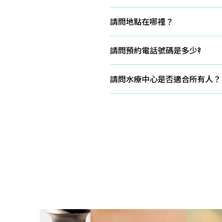
開放時間： 全年無休
關閉： 視飯店關閉情況而定
請問地點在哪裡？
開放時間： 10:00~22:00 (最
全日空高原皇冠假日飯店（本館
請問預約電話號碼是多少?
請聯繫飯店預約中心（0195-73-
請問水療中心是否適合所有人？
患有慢性疾病、惡性腫瘤、呼吸