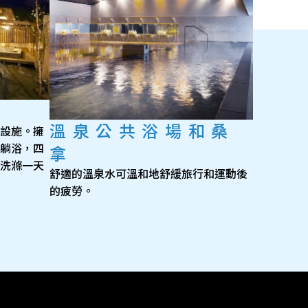
溫泉公共浴場和桑
設施。擁
躺浴，四
拿
洗滌一天
舒適的溫泉水可溫和地舒緩旅行和運動後
的疲勞。