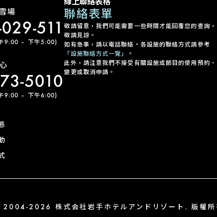
線上聯絡表格
聯絡表單
雪場
-029-511
敬請留意，我們可能需要一些時間才能回覆您的查詢，
敬請見諒。
:00 – 下午5:00)
如有急事，請以電話聯絡。各設施的聯絡方式請參考
「設施聯絡方式一覽」
。
此外，請注意我們不接受有關設施或節目的使用預約、
心
變更或取消申請。
-73-5010
:00 – 下午6:00)
態
動
式
 2004-2026 株式会社岩手ホテルアンドリゾート. 版權