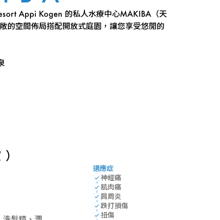
 Resort Appi Kogen 的私人水療中心MAKIBA（天
寬敞的空間佈局搭配開放式庭園，讓您享受悠閒的
泉
室）
適應症
神經痛
肌肉痛
肩周炎
跌打損傷
扭傷
・洗髮精、潤