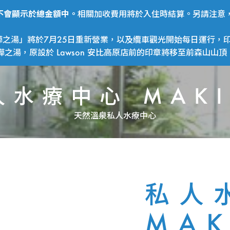
費用不會顯示於總金額中。
相關加收費用將於入住時結算。另請注意，
之湯」將於7月25日重新營業，以及纜車觀光開始每日運行，印
湯，原設於 Lawson 安比高原店前的印章將移至前森山山頂
人水療中心 MAKI
天然溫泉私人水療中心
私人
MAK