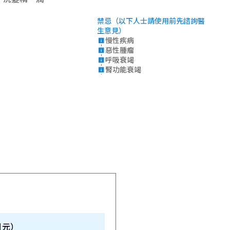
禁忌（以下人士請使用前先諮詢醫
生意見）
慢性疾病
惡性腫瘤
呼吸衰竭
腎功能衰竭
 日元）