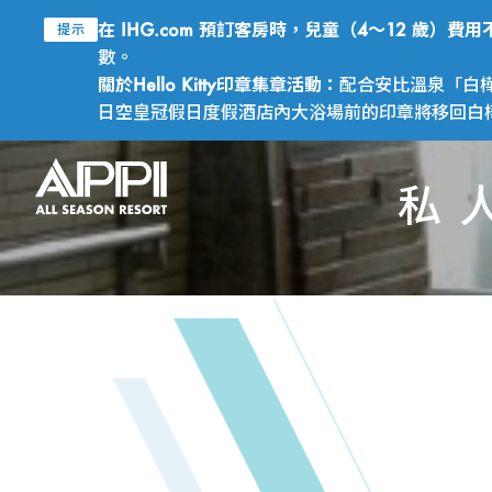
在 IHG.com 預訂客房時，兒童（4～12 歲）
提示
數。
關於Hello Kitty印章集章活動：
配合安比溫泉「白樺
日空皇冠假日度假酒店內大浴場前的印章將移回白樺之
私