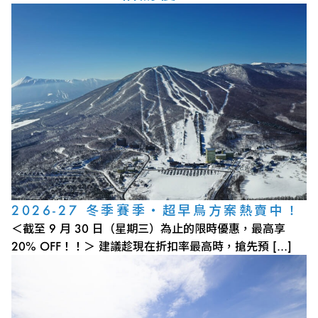
2026-27 冬季賽季・超早鳥方案熱賣中！
＜截至 9 月 30 日（星期三）為止的限時優惠，最高享
20% OFF！！＞ 建議趁現在折扣率最高時，搶先預 […]