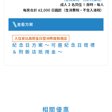
成人 2 名同住 1 房時，每人
每房合計 62,000 日圓起（含消費稅・不含入湯稅）
查看方案
入住安比高原全日空洲際度假酒店
紀念日方案～可選紀念日贈禮
＆附飯店抵用金～
相關優惠