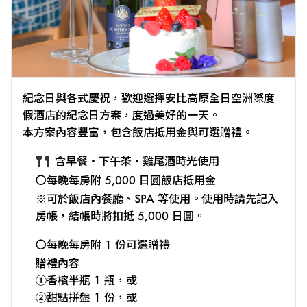
紀念日與各式慶祝，歡迎選擇安比高原全日空洲際度
假酒店的紀念日方案，度過美好的一天。
本方案內容豐富，包含飯店抵用金與可選贈禮。
含早餐・下午茶・雞尾酒時光使用
〇每晚每房附 5,000 日圓飯店抵用金
※可於飯店內餐廳、SPA 等使用。使用時請先記入
房帳，結帳時將扣抵 5,000 日圓。
〇每晚每房附 1 份可選贈禮
贈禮內容
①香檳半瓶 1 瓶，或
②甜點拼盤 1 份，或