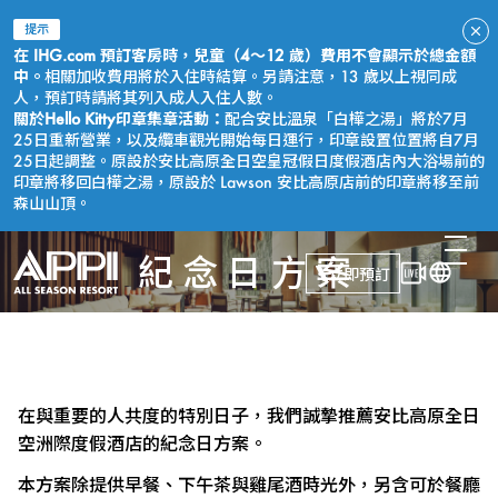
提示
在 IHG.com 預訂客房時，兒童（4～12 歲）費用不會顯示於總金額
中。
相關加收費用將於入住時結算。另請注意，13 歲以上視同成
人，預訂時請將其列入成人入住人數。
關於Hello Kitty印章集章活動：
配合安比溫泉「白樺之湯」將於7月
25日重新營業，以及纜車觀光開始每日運行，印章設置位置將自7月
25日起調整。原設於安比高原全日空皇冠假日度假酒店內大浴場前的
印章將移回白樺之湯，原設於 Lawson 安比高原店前的印章將移至前
森山山頂。
紀念日方案
立即預訂
在與重要的人共度的特別日子，我們誠摯推薦安比高原全日
空洲際度假酒店的紀念日方案。
本方案除提供早餐、下午茶與雞尾酒時光外，另含可於餐廳