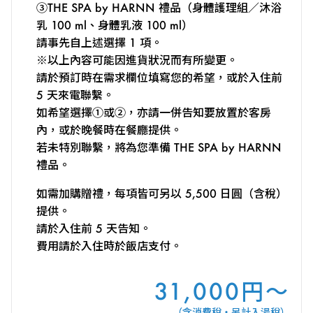
③THE SPA by HARNN 禮品（身體護理組／沐浴
乳 100 ml、身體乳液 100 ml）
請事先自上述選擇 1 項。
※以上內容可能因進貨狀況而有所變更。
請於預訂時在需求欄位填寫您的希望，或於入住前
5 天來電聯繫。
如希望選擇①或②，亦請一併告知要放置於客房
內，或於晚餐時在餐廳提供。
若未特別聯繫，將為您準備 THE SPA by HARNN
禮品。
如需加購贈禮，每項皆可另以 5,500 日圓（含稅）
提供。
請於入住前 5 天告知。
費用請於入住時於飯店支付。
31,000円～
（含消費稅・另計入湯稅）