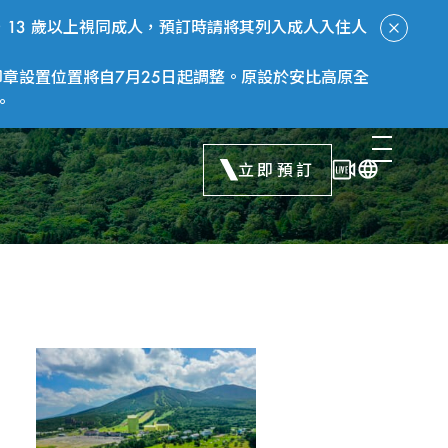
13 歲以上視同成人，預訂時請將其列入成人入住人
章設置位置將自7月25日起調整。原設於安比高原全
。
立即預訂