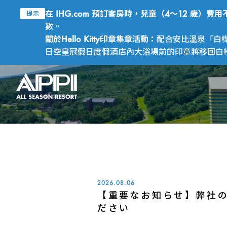
在 IHG.com 預訂客房時，兒童（4～12 歲）
提示
數。
關於Hello Kitty印章集章活動：
配合安比溫泉「白樺
日空皇冠假日度假酒店內大浴場前的印章將移回白樺之
2026.08.06
【重要なお知らせ】弊社
ださい