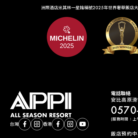
洲際酒店米其林一星鑰稱號
2025年世界奢華飯店
電話聯絡
安比高原滑
0570
(服務時間：上午9
台灣
香港
飯店預約中