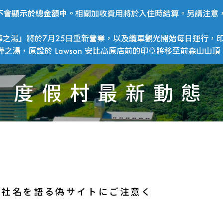
費用不會顯示於總金額中。
相關加收費用將於入住時結算。另請注意，
之湯」將於7月25日重新營業，以及纜車觀光開始每日運行，印
湯，原設於 Lawson 安比高原店前的印章將移至前森山山頂
度假村最新動態
の社名を語る偽サイトにご注意く