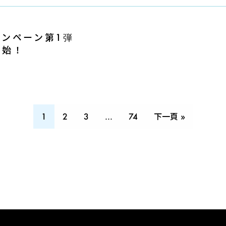
ンペーン第1弾
開始！
1
2
3
...
74
下一頁 »