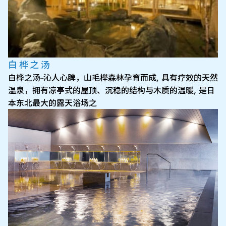
白桦之汤
白桦之汤--沁人心脾，山毛榉森林孕育而成, 具有疗效的天然
温泉，拥有凉亭式的屋顶、沉稳的结构与木质的温暖, 是日
本东北最大的露天浴场之