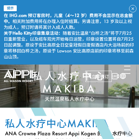
提示
在 IHG.com 预订客房时，儿童（4～12 岁）费用不会显示在总金额
中。
相关附加费用将在办理入住时结算。另请注意，13 岁及以上视
为成人，预订时请将其计入成人人数。
关于Hello Kitty印章集章活动：
随着安比温泉“白桦之汤”将于7月25
日重新营业，以及缆车观光开始每日运营，印章设置位置将自7月25
日起调整。原设于安比高原全日空皇冠假日度假酒店内大浴场前的印
章将移回白桦之汤，原设于 Lawson 安比高原店前的印章将移至前森
山山顶。
私人水疗中心
立即预订
MAKIBA
天然温泉私人水疗中心
私人水疗中心MAKIBA
ANA Crowne Plaza Resort Appi Kogen 的私人水疗中心