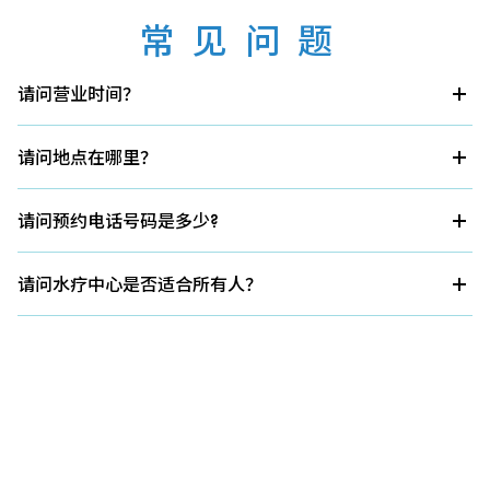
常见问题
请问营业时间？
开放时间： 全年无休
关闭： 视酒店关闭情况而定
请问地点在哪里？
开放时间： 10:00~22:00 (最后入场时间 21:30)
全日空高原皇冠假日饭店（本馆1楼）
请问预约电话号码是多少?
请联系酒店预约中心（0195-73-5010）。 （服务时间：
9:00～18:00）
请问水疗中心是否适合所有人？
患有慢性疾病、恶性肿瘤、呼吸衰竭或肾衰竭的人，请在使
用前咨询您的医生