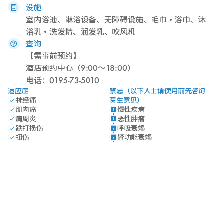
设施
室内浴池、淋浴设备、无障碍设施、毛巾・浴巾、沐
浴乳・洗发精、润发乳、吹风机
查询
【需事前预约】
酒店预约中心（9:00～18:00）
电话：0195-73-5010
适应症
禁忌（以下人士请使用前先咨询
神经痛
医生意见）
肌肉痛
慢性疾病
肩周炎
恶性肿瘤
跌打损伤
呼吸衰竭
扭伤
肾功能衰竭