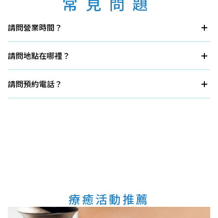
常見問題
請問營業時間？
星期六及日本法定假日前一天 13:00～23:00（最后接待时
间22:00）
請問地點在哪裡？
※營業時間可能有所變動，詳情請洽詢櫃檯。
安比高原全日空皇冠假日度假村 B1F 奧林匹亞休閒室
請問預約電話？
ANA皇冠假日度假村安比高原前台（內線7號） 0195-73-
5011
療癒活動推薦