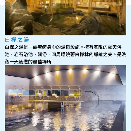
白樺之湯
白樺之湯是一處療癒身心的溫泉設施。擁有寬敞的露天浴
池、岩石浴池、躺浴，四周環繞著白樺林的靜謐之美。是洗
滌一天疲憊的最佳場所