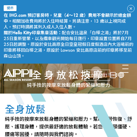
提示
在 IHG.com 預訂客房時，兒童（4～12 歲）費用不會顯示於總金額
中。
相關加收費用將於入住時結算。另請注意，13 歲以上視同成
人，預訂時請將其列入成人入住人數。
關於Hello Kitty印章集章活動：
配合安比溫泉「白樺之湯」將於7月
25日重新營業，以及纜車觀光開始每日運行，印章設置位置將自7月
25日起調整。原設於安比高原全日空皇冠假日度假酒店內大浴場前的
印章將移回白樺之湯，原設於 Lawson 安比高原店前的印章將移至前
森山山頂。
全身放松按摩
立即預訂
純手技的按摩來放鬆身體的緊繃和壓力
全身放鬆
純手技的按摩來放鬆身體的緊繃和壓力。幫助疲勞恢復、舒
壓、護理身體，提供最舒適的放鬆體驗。若您有肩頸僵硬、
腰痛等困擾，請隨時與我們諮詢。