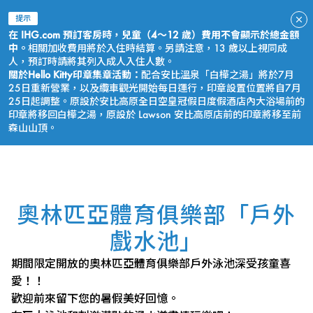
提示
在 IHG.com 預訂客房時，兒童（4～12 歲）費用不會顯示於總金額
中。
相關加收費用將於入住時結算。另請注意，13 歲以上視同成
人，預訂時請將其列入成人入住人數。
關於Hello Kitty印章集章活動：
配合安比溫泉「白樺之湯」將於7月
25日重新營業，以及纜車觀光開始每日運行，印章設置位置將自7月
25日起調整。原設於安比高原全日空皇冠假日度假酒店內大浴場前的
印章將移回白樺之湯，原設於 Lawson 安比高原店前的印章將移至前
森山山頂。
立即預訂
奧林匹亞體育俱樂部「戶外
戲水池」
期間限定開放的奧林匹亞體育俱樂部戶外泳池深受孩童喜
愛！！
歡迎前來留下您的暑假美好回憶。