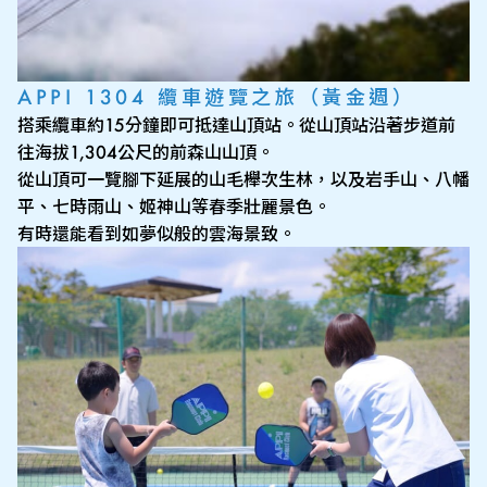
APPI 1304 纜車遊覽之旅（黃金週）
搭乘纜車約15分鐘即可抵達山頂站。從山頂站沿著步道前
往海拔1,304公尺的前森山山頂。
從山頂可一覽腳下延展的山毛櫸次生林，以及岩手山、八幡
平、七時雨山、姬神山等春季壯麗景色。
有時還能看到如夢似般的雲海景致。