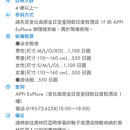
目標人群
4 歲以上～
參與方式
請先至安比高原全日空皇冠假日度假酒店 1F 的 APPI
ExPlore 辦理報到後，再於現場使用。
裝備租賃
●泳衣租借
男性(尺寸:M/L/O/XO)…1,100 日圓
男童(尺寸:110～160 cm)…550 日圓
女性(尺寸:S/M/L/O)…1,100 日圓
女童(尺寸:110～160 cm)…550 日圓
●游泳圈…550 日圓
查詢
APPI ExPlore（安比高原全日空皇冠假日度假酒店 1
樓）
電話:0195-73-6228(10:00～18:00)
備註
請將前往奧林匹亞時穿著的鞋子或酒店拖鞋收納於奧
林匹亞入口前的置物櫃中。