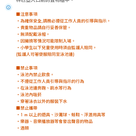
■注意事項
・為確保安全,請務必遵從工作人員的引導與指示。
・貴重物品請自行妥善保管。
・無須配戴泳帽。
・因擁擠等情況可能限制入場。
・小學生以下兒童使用時須由監護人陪同。
(監護人可著便服陪同至泳池邊)
■禁止事項
・泳池內禁止飲食。
・不遵從工作人員引導與指示的行為
・在泳池邊奔跑、跳水等行為
・泳池內吸菸
・穿著泳衣以外的服裝下水
■禁止攜帶
・1 m 以上的遊具、沙灘球、蛙鞋、浮潛用具等
・樂器、音樂播放器等會發出聲音的物品
・酒類