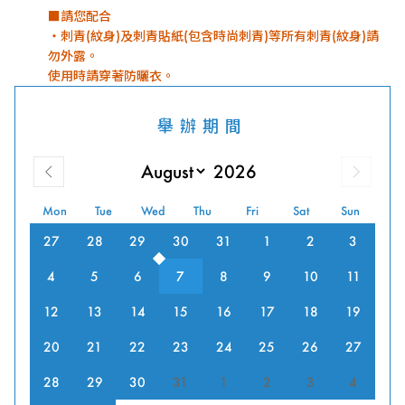
■請您配合
・刺青(紋身)及刺青貼紙(包含時尚刺青)等所有刺青(紋身)請
勿外露。
使用時請穿著防曬衣。
舉辦期間
Mon
Tue
Wed
Thu
Fri
Sat
Sun
27
28
29
30
31
1
2
3
4
5
6
7
8
9
10
11
12
13
14
15
16
17
18
19
20
21
22
23
24
25
26
27
28
29
30
31
1
2
3
4