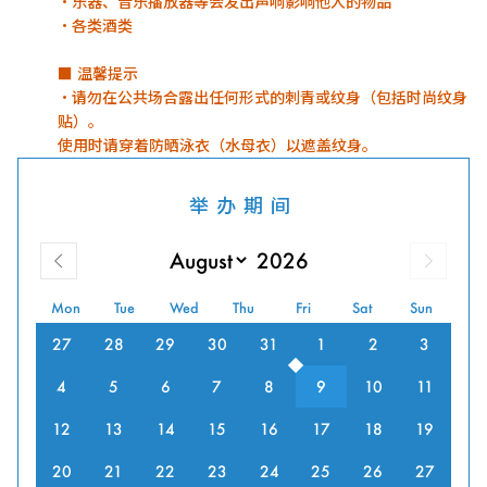
・乐器、音乐播放器等会发出声响影响他人的物品
・各类酒类
■ 温馨提示
・请勿在公共场合露出任何形式的刺青或纹身（包括时尚纹身
贴）。
使用时请穿着防晒泳衣（水母衣）以遮盖纹身。
举办期间
Mon
Tue
Wed
Thu
Fri
Sat
Sun
27
28
29
30
31
1
2
3
4
5
6
7
8
9
10
11
12
13
14
15
16
17
18
19
20
21
22
23
24
25
26
27