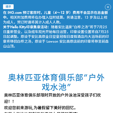
提示
在 IHG.com 预订客房时，儿童（4～12 岁）费用不会显示在总金额
中。
相关附加费用将在办理入住时结算。另请注意，13 岁及以上视
为成人，预订时请将其计入成人人数。
关于Hello Kitty印章集章活动：
随着安比温泉“白桦之汤”将于7月25
日重新营业，以及缆车观光开始每日运营，印章设置位置将自7月25
日起调整。原设于安比高原全日空皇冠假日度假酒店内大浴场前的印
章将移回白桦之汤，原设于 Lawson 安比高原店前的印章将移至前森
山山顶。
立即预订
奥林匹亚体育俱乐部“户外
戏水池”
奥林匹亚体育俱乐部限时开放的户外泳池深受孩子们欢
迎！！
欢迎您前来游玩,为暑假留下美好的回忆。