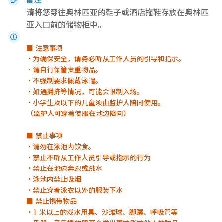
请将您穿往奥林匹亚的鞋子或酒店拖鞋存放在奥林匹
亚入口前的储物柜中。
■ 注意事项
・为确保安全，请务必听从工作人员的引导和指示。
・请自行保管贵重物品。
・不强制要求佩戴泳帽。
・如遇拥挤等情况，可能会限制入场。
・小学生及以下的儿童须由监护人陪同使用。
（监护人可穿着便服在池边陪同）
■ 禁止事项
・请勿在泳池内饮食。
・禁止不听从工作人员引导或指示的行为
・禁止在池边奔跑或跳水
・泳池内禁止吸烟
・禁止穿着泳衣以外的服装下水
■ 禁止携带物品
・1 米以上的戏水用具、沙滩球、脚蹼、呼吸管等