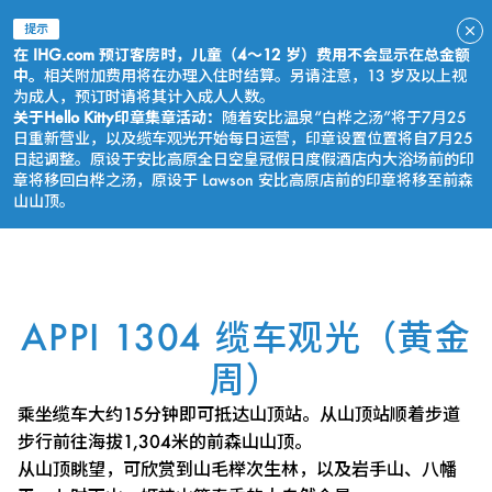
提示
在 IHG.com 预订客房时，儿童（4～12 岁）费用不会显示在总金额
中。
相关附加费用将在办理入住时结算。另请注意，13 岁及以上视
为成人，预订时请将其计入成人人数。
关于Hello Kitty印章集章活动：
随着安比温泉“白桦之汤”将于7月25
日重新营业，以及缆车观光开始每日运营，印章设置位置将自7月25
日起调整。原设于安比高原全日空皇冠假日度假酒店内大浴场前的印
章将移回白桦之汤，原设于 Lawson 安比高原店前的印章将移至前森
山山顶。
立即预订
APPI 1304 缆车观光（黄金
周）
乘坐缆车大约15分钟即可抵达山顶站。从山顶站顺着步道
步行前往海拔1,304米的前森山山顶。
从山顶眺望，可欣赏到山毛榉次生林，以及岩手山、八幡