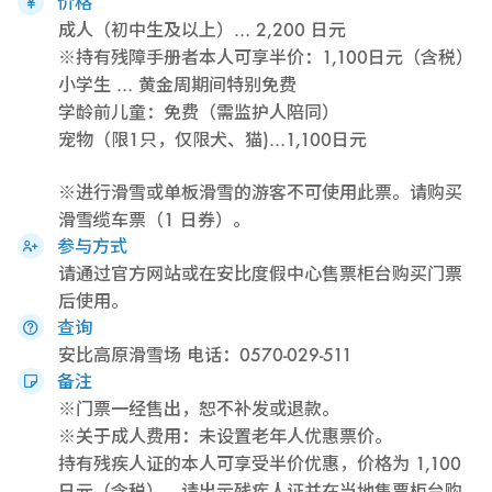
价格
成人（初中生及以上）… 2,200 日元
※持有残障手册者本人可享半价：1,100日元（含税）
小学生 … 黄金周期间特别免费
学龄前儿童：免费（需监护人陪同）
宠物（限1只，仅限犬、猫)…1,100日元
※进行滑雪或单板滑雪的游客不可使用此票。请购买
滑雪缆车票（1 日券）。
参与方式
请通过官方网站或在安比度假中心售票柜台购买门票
后使用。
查询
安比高原滑雪场 电话：0570-029-511
备注
※门票一经售出，恕不补发或退款。
※关于成人费用：未设置老年人优惠票价。
持有残疾人证的本人可享受半价优惠，价格为 1,100
日元（含税）。请出示残疾人证并在当地售票柜台购