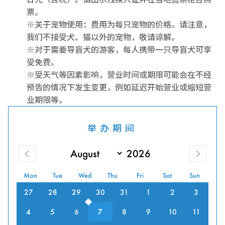
票。
※关于宠物使用：费用为每只宠物的价格。请注意，
我们不接受犬、猫以外的宠物，敬请谅解。
※对于需要导盲犬的游客，每人携带一只导盲犬可享
受免费。
※受天气等因素影响，营业时间或期限可能会在不经
预告的情况下发生变更，例如延迟开始营业或缩短营
业期限等。
举办期间
Mon
Tue
Wed
Thu
Fri
Sat
Sun
27
28
29
30
31
1
2
3
4
5
6
7
8
9
10
11