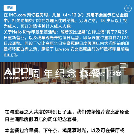
提示
在 IHG.com 预订客房时，儿童（4～12 岁）费用不会显示在总金额
中。
相关附加费用将在办理入住时结算。另请注意，13 岁及以上视
为成人，预订时请将其计入成人人数。
关于Hello Kitty印章集章活动：
随着安比温泉“白桦之汤”将于7月25
日重新营业，以及缆车观光开始每日运营，印章设置位置将自7月25
日起调整。原设于安比高原全日空皇冠假日度假酒店内大浴场前的印
章将移回白桦之汤，原设于 Lawson 安比高原店前的印章将移至前森
山山顶。
周年纪念套餐
立即预订
在与重要之人共度的特别日子里，我们诚挚推荐安比高原全
日空洲际度假酒店的周年纪念套餐。
本套餐包含早餐、下午茶、鸡尾酒时光，以及可在餐厅或