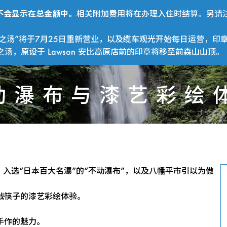
费用不会显示在总金额中。
相关附加费用将在办理入住时结算。另请注
之汤”将于7月25日重新营业，以及缆车观光开始每日运营，印
，原设于 Lawson 安比高原店前的印章将移至前森山山顶。
动瀑布与漆艺彩绘
不
、入选“日本百大名瀑”的“不动瀑布”，以及八幡平市引以为傲
战筷子的漆艺彩绘体验。
动
手作的魅力。