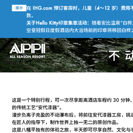
在 IHG.com 预订客房时，儿童（4～12 岁）
提示
数。
关于Hello Kitty印章集章活动：
随着安比温泉“白桦
空皇冠假日度假酒店内大浴场前的印章将移回白桦之汤
不
这是一个特别行程，可一次尽享距离酒店车程约 30 分钟
的传统工艺“安代漆器”。
漫步负离子充盈的不动瀑布后，将前往安代漆器工房，挑
在匠人的指导下，制作世界上独一无二的原创作品。
这是八幡平独有的体验之旅，半天即可尽享自然、文化与