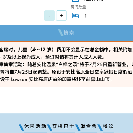
房间数量
-
+
搜索
 预订客房时，儿童（4～12 岁）费用不会显示在总金额中。
相关附加
3 岁及以上视为成人，预订时请将其计入成人人数。
ty印章集章活动：
随着安比温泉“白桦之汤”将于7月25日重新营业
置将自7月25日起调整。原设于安比高原全日空皇冠假日度假
设于 Lawson 安比高原店前的印章将移至前森山山顶。
休闲活动
穿梭巴士
滑雪票
餐饮