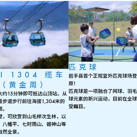
匹克球
I 1304 缆车
岩手县首个正规室外匹克球场登
（黄金周）
原！
匹克球是一项融合了网球、羽毛
大约15分钟即可抵达山顶站。从
球元素的新兴运动，目前在全球
步道步行前往海拔1,304米的
受瞩目。
顶。
望，可欣赏到山毛榉次生林，以
、八幡平、七时雨山、姬神山等
自然全景。