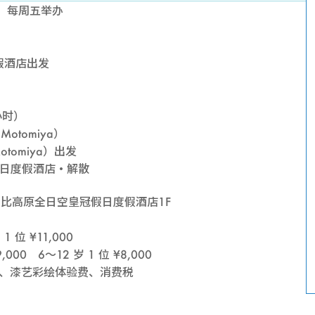
瀑
五），每周五举办
布
假酒店出发
与
小时）
漆
Motomiya）
otomiya）出发
艺
假日度假酒店・解散
彩
安比高原全日空皇冠假日度假酒店1F
1 位 ¥11,000
绘
00 6～12 岁 1 位 ¥8,000
、漆艺彩绘体验费、消费税
体