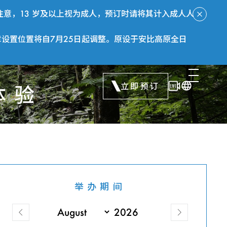
意，13 岁及以上视为成人，预订时请将其计入成人人
章设置位置将自7月25日起调整。原设于安比高原全日
立即预订
体验
举办期间