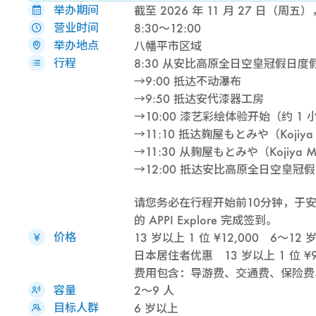
举办期间
截至 2026 年 11 月 27 日（周
营业时间
8:30～12:00
举办地点
八幡平市区域
行程
8:30 从安比高原全日空皇冠假日度
→9:00 抵达不动瀑布
→9:50 抵达安代漆器工房
→10:00 漆艺彩绘体验开始（约 1 
→11:10 抵达麹屋もとみや（Kojiya 
→11:30 从麹屋もとみや（Kojiya M
→12:00 抵达安比高原全日空皇冠
请您务必在行程开始前10分钟，于
的 APPI Explore 完成签到。
价格
13 岁以上 1 位 ¥12,000 6～12 岁 
日本居住者优惠 13 岁以上 1 位 ¥9,0
费用包含：导游费、交通费、保险费
容量
2～9 人
目标人群
6 岁以上