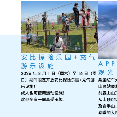
安比探险乐园+充气
APP
游乐设施
观光
2026 年 8 月 1 日（周六）至 16 日（周
乘坐缆车
日）期间限定开放安比探险乐园+充气游
山顶站顺着
乐设施！
前森山山
成人也可使用运动设施！
从山顶眺
欢迎全家一同享受乐趣。
及岩手山
春季的大