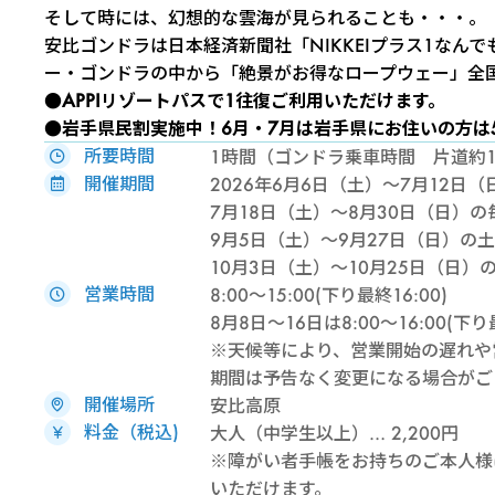
そして時には、幻想的な雲海が見られることも・・・。
安比ゴンドラは日本経済新聞社「NIKKEIプラス1なん
ー・ゴンドラの中から「絶景がお得なロープウェー」全
●APPIリゾートパス
で1往復ご利用いただけます。
●岩手県民割実施中！
6月・7月は岩手県にお住いの方は
所要時間
1時間（ゴンドラ乗車時間 片道約1
開催期間
2026年6月6日（土）～7月12日
7月18日（土）～8月30日（日）の
9月5日（土）～9月27日（日）の
10月3日（土）～10月25日（日）
営業時間
8:00～15:00(下り最終16:00)
8月8日～16日は8:00～16:00(下り
※天候等により、営業開始の遅れや
期間は予告なく変更になる場合がご
開催場所
安比高原
料金（税込)
大人（中学生以上）… 2,200円
※障がい者手帳をお持ちのご本人様は
いただけます。