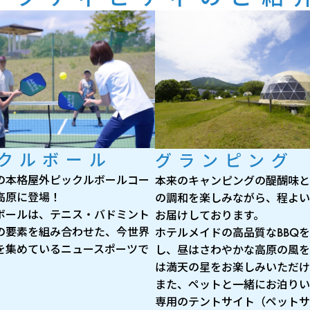
クルボール
グランピング
の本格屋外ピックルボールコー
本来のキャンピングの醍醐味と
高原に登場！
の調和を楽しみながら、程よい
ボールは、テニス・バドミント
お届けしております。
の要素を組み合わせた、今世界
ホテルメイドの高品質なBBQ
を集めているニュースポーツで
し、昼はさわやかな高原の風を
は満天の星をお楽しみいただけ
また、ペットと一緒にお泊りい
専用のテントサイト（ペットサ