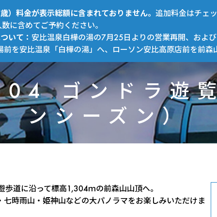
～12歳）料金が表示総額に含まれておりません。
追加料金はチェ
人数に含めてご予約ください。
について：
安比温泉白樺の湯の7月25日よりの営業再開、および
場前を安比温泉「白樺の湯」へ、ローソン安比高原店前を前森
1304 ゴンドラ
ンシーズン）
APPI
歩道に沿って標高1,304ｍの前森山山頂へ。
・七時雨山・姫神山などの大パノラマをお楽しみいただけま