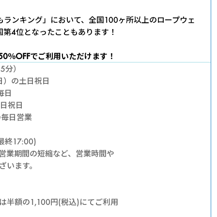
1304
でもランキング」において、全国100ヶ所以上のロープウェ
ゴ
国第4位となったこともあります！
ン
50％OFFでご利用いただけます！
5分）
ド
（日）の土日祝日
毎日
土日祝日
ラ
の毎日営業
遊
最終17:00)
営業期間の短縮など、営業時間や
覧
ざいます。
（グ
半額の1,100円(税込)にてご利用