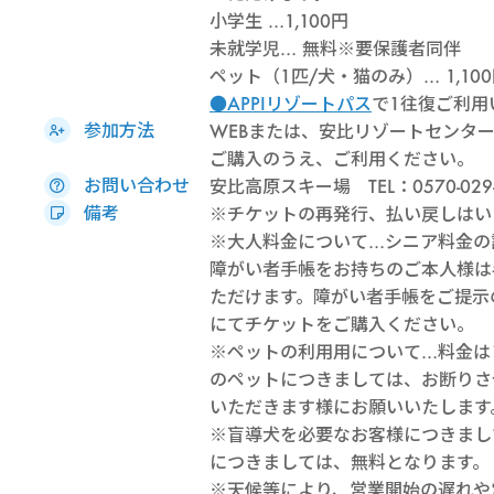
小学生 …1,100円
未就学児… 無料※要保護者同伴
ペット（1匹/犬・猫のみ）… 1,1
●APPIリゾートパス
で1往復ご利用
参加方法
WEBまたは、安比リゾートセンタ
ご購入のうえ、ご利用ください。
お問い合わせ
安比高原スキー場 TEL：0570-029-
備考
※チケットの再発行、払い戻しはい
※大人料金について…シニア料金の
障がい者手帳をお持ちのご本人様は半
ただけます。障がい者手帳をご提示
にてチケットをご購入ください。
※ペットの利用用について…料金は
のペットにつきましては、お断りさ
いただきます様にお願いいたします
※盲導犬を必要なお客様につきまし
につきましては、無料となります。
※天候等により、営業開始の遅れや