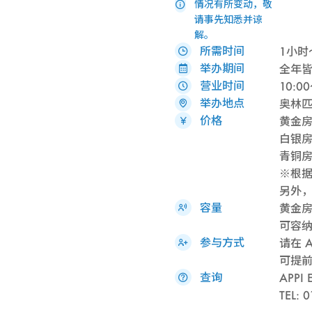
情况有所变动，敬
请事先知悉并谅
解。
所需时间
1小时
举办期间
全年
营业时间
10:0
举办地点
奥林匹
价格
黄金房（
白银房（
青铜房（
※根
另外，
容量
黄金房
可容纳
参与方式
请在 
可提
查询
APP
TEL: 