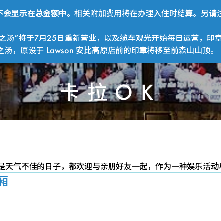
费用不会显示在总金额中。
相关附加费用将在办理入住时结算。另请注
之汤”将于7月25日重新营业，以及缆车观光开始每日运营，印
，原设于 Lawson 安比高原店前的印章将移至前森山山顶。
卡拉OK
卡
是天气不佳的日子，都欢迎与亲朋好友一起，作为一种娱乐活动
厢
拉