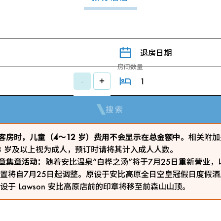
退房日期
房间数量
-
+
搜索
 预订客房时，儿童（4～12 岁）费用不会显示在总金额中。
相关附加
3 岁及以上视为成人，预订时请将其计入成人人数。
ty印章集章活动：
随着安比温泉“白桦之汤”将于7月25日重新营业
置将自7月25日起调整。原设于安比高原全日空皇冠假日度假
设于 Lawson 安比高原店前的印章将移至前森山山顶。