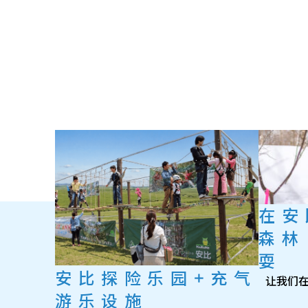
在安
森林
耍
安比探险乐园+充气
让我们在
游乐设施