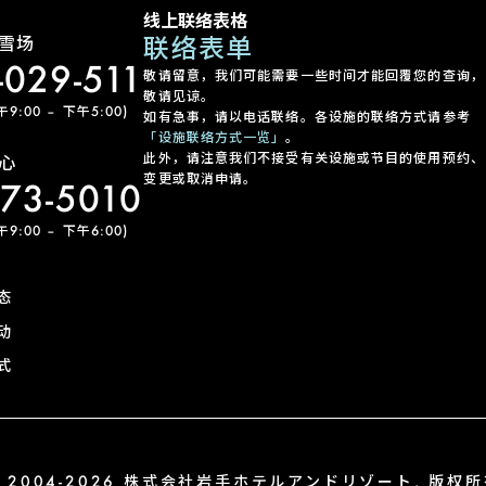
线上联络表格
联络表单
雪场
-029-511
敬请留意，我们可能需要一些时间才能回覆您的查询，
敬请见谅。
:00 – 下午5:00)
如有急事，请以电话联络。各设施的联络方式请参考
「设施联络方式一览」
。
此外，请注意我们不接受有关设施或节目的使用预约、
心
变更或取消申请。
-73-5010
:00 – 下午6:00)
态
动
式
 2004-2026 株式会社岩手ホテルアンドリゾート. 版权