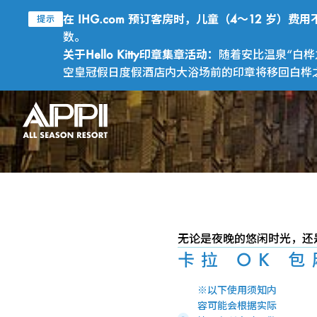
在 IHG.com 预订客房时，儿童（4～12 岁）
提示
数。
关于Hello Kitty印章集章活动：
随着安比温泉“白桦
空皇冠假日度假酒店内大浴场前的印章将移回白桦之汤
无论是夜晚的悠闲时光，还
卡拉 OK 包
※以下使用须知内
容可能会根据实际