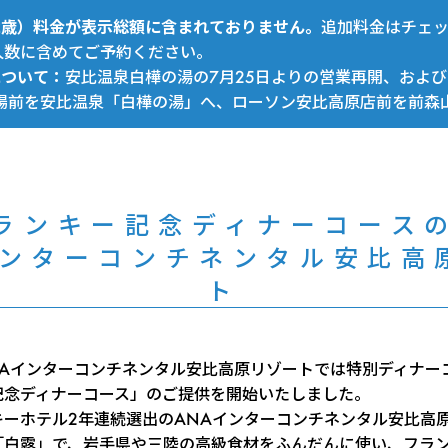
～12歳）料金が表示総額に含まれておりません。
追加料金はチェ
人数に含めてご予約ください。
について：
安比温泉白樺の湯の7月25日よりの営業再開、および
場前を安比温泉「白樺の湯」へ、ローソン安比高原店前を前森
ランキー記念ディナーコース
インターコンチネンタル安比高
ト
NAインターコンチネンタル安比高原リゾートでは特別ディナー
記念ディナーコース」のご提供を開始いたしました。
キーホテル2年連続選出のANAインターコンチネンタル安比高
「白露」で、岩手県や三陸の高級食材をふんだんに使い、フラ