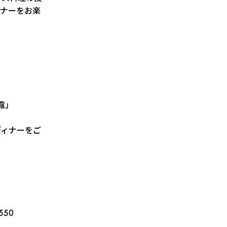
ィナーをお楽
露」
ディナーをご
550