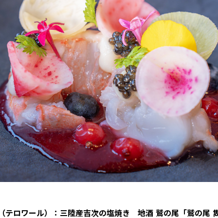
（テロワール）：三陸産吉次の塩焼き 地酒 鷲の尾「鷲の尾 