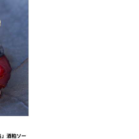
雋」酒粕ソー