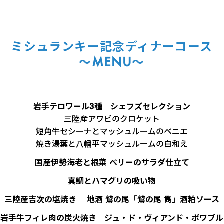
ミシュランキー記念ディナーコース
～MENU～
岩手テロワール3種 シェフズセレクション
三陸産アワビのクロケット
短角牛セシーナとマッシュルームのベニエ
焼き湯葉と八幡平マッシュルームの白和え
国産伊勢海老と根菜 ベリーのサラダ仕立て
真鯛とハマグリの吸い物
三陸産吉次の塩焼き 地酒 鷲の尾「鷲の尾 雋」酒粕ソース
岩手牛フィレ肉の炭火焼き ジュ・ド・ヴィアンド・ポワブル