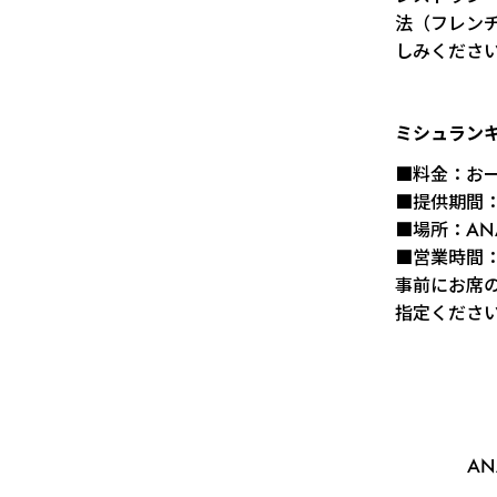
法（フレン
しみくださ
ミシュラン
■料金：お一
■提供期間：
■場所：A
■営業時間：1
事前にお席
指定くださ
AN