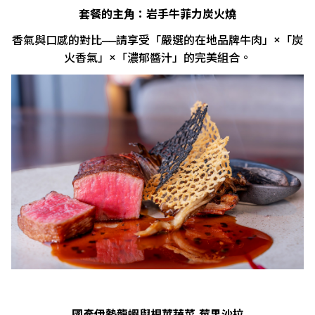
套餐的主角：岩手牛菲力炭火燒
香氣與口感的對比——請享受「嚴選的在地品牌牛肉」×「炭
火香氣」×「濃郁醬汁」的完美組合。
國產伊勢龍蝦與根莖蔬菜 莓果沙拉