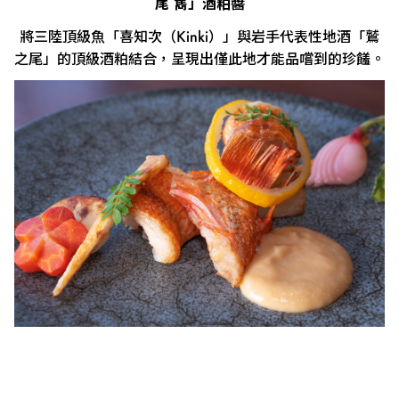
尾 雋」酒粕醬
將三陸頂級魚「喜知次（Kinki）」與岩手代表性地酒「鷲
之尾」的頂級酒粕結合，呈現出僅此地才能品嚐到的珍饈。