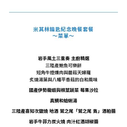
米其林鑰匙紀念晚餐套餐
～菜單～
岩手風土三重奏 主廚精選
三陸產鮑魚可樂餅
短角牛煙燻肉與蘑菇天婦羅
炙燒湯葉與八幡平香菇的白和風味
國產伊勢龍蝦與根莖蔬菜 莓果沙拉
真鯛和蛤蜊湯
三陸產喜知次鹽燒 地酒 鷲之尾「鷲之尾 雋」酒粕醬
岩手牛菲力炭火燒 肉汁紅酒胡椒醬