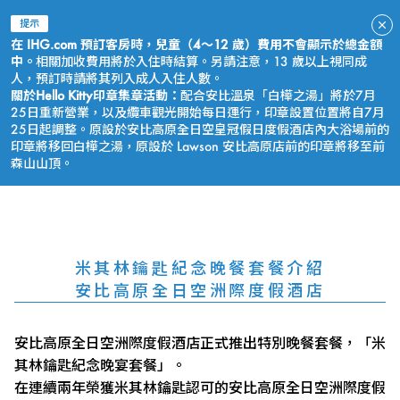
提示
在 IHG.com 預訂客房時，兒童（4～12 歲）費用不會顯示於總金額
中。
相關加收費用將於入住時結算。另請注意，13 歲以上視同成
人，預訂時請將其列入成人入住人數。
關於Hello Kitty印章集章活動：
配合安比溫泉「白樺之湯」將於7月
25日重新營業，以及纜車觀光開始每日運行，印章設置位置將自7月
25日起調整。原設於安比高原全日空皇冠假日度假酒店內大浴場前的
印章將移回白樺之湯，原設於 Lawson 安比高原店前的印章將移至前
森山山頂。
立即預訂
米其林鑰匙紀念晚餐套餐介紹
安比高原全日空洲際度假酒店
安比高原全日空洲際度假酒店正式推出特別晚餐套餐，「米
其林鑰匙紀念晚宴套餐」。
在連續兩年榮獲米其林鑰匙認可的安比高原全日空洲際度假