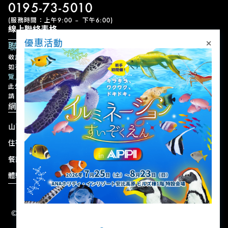
0195-73-5010
(服務時間：上午9:00 – 下午6:00)
線上聯絡表格
×
優惠活動
聯絡表單
敬請留意，我們可能需要一些時間才能回覆您的查詢，敬請見諒。
如有急事，請以電話聯絡。各設施的聯絡方式請參考
「設施聯絡方式一
覽」
。
此外，請注意我們不接受有關設施或節目的使用預約、變更或取消申
請。
網站導航
山區
最新動態
住宿
優惠活動
餐飲
交通方式
體驗
商店
© 2004-2026 株式会社岩手ホテルアンドリゾート.
版權所有