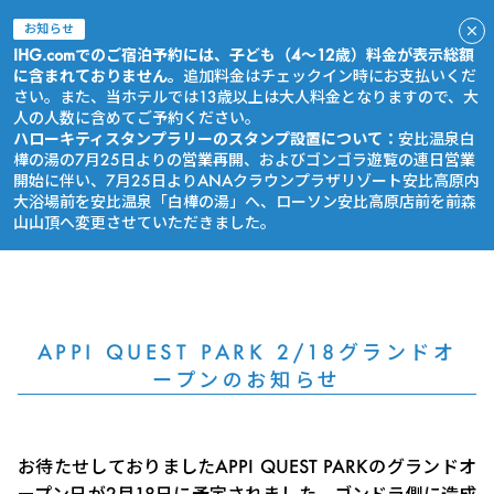
お知らせ
IHG.comでのご宿泊予約には、子ども（4～12歳）料金が表示総額
に含まれておりません。
追加料金はチェックイン時にお支払いくだ
さい。また、当ホテルでは13歳以上は大人料金となりますので、大
人の人数に含めてご予約ください。
ハローキティスタンプラリーのスタンプ設置について：
安比温泉白
樺の湯の7月25日よりの営業再開、およびゴンゴラ遊覧の連日営業
開始に伴い、7月25日よりANAクラウンプラザリゾート安比高原内
大浴場前を安比温泉「白樺の湯」へ、ローソン安比高原店前を前森
山山頂へ変更させていただきました。
今すぐ予約
APPI QUEST PARK 2/18グランドオ
ープンのお知らせ
お待たせしておりましたAPPI QUEST PARKのグランドオ
ープン日が2月18日に予定されました。ゴンドラ側に造成