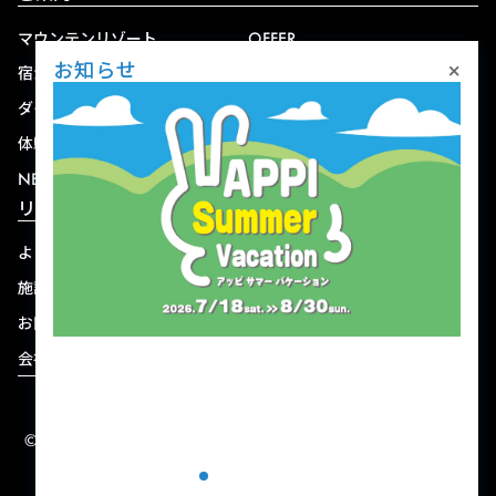
マウンテンリゾート
OFFER
×
お知らせ
宿泊
アクセス
ダイニング
宅配
体験
ショップ
NEWS
リゾート情報
よくある質問
関連施設
施設連絡先一覧
資料ダウンロード
お問い合わせ
個人情報保護方針
会社概要
宿泊約款
© 2004-2026 株式会社岩手ホテルアンドリゾート.
ALL RIGHTS RESERVED.