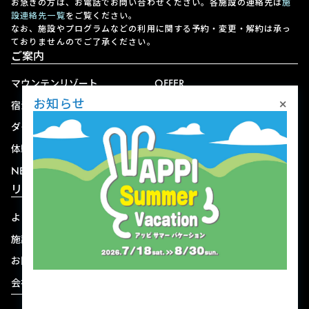
お急ぎの方は、お電話でお問い合わせください。各施設の連絡先は
施
設連絡先一覧
をご覧ください。
なお、施設やプログラムなどの利用に関する予約・変更・解約は承っ
ておりませんのでご了承ください。
ご案内
マウンテンリゾート
OFFER
×
お知らせ
宿泊
アクセス
ダイニング
宅配
体験
ショップ
NEWS
リゾート情報
よくある質問
関連施設
施設連絡先一覧
資料ダウンロード
お問い合わせ
個人情報保護方針
会社概要
宿泊約款