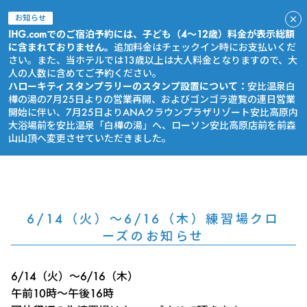
お知らせ
IHG.comでのご宿泊予約には、子ども（4～12歳）料金が表示総額
に含まれておりません。
追加料金はチェックイン時にお支払いくだ
さい。また、当ホテルでは13歳以上は大人料金となりますので、大
人の人数に含めてご予約ください。
ハローキティスタンプラリーのスタンプ設置について：
安比温泉白
樺の湯の7月25日よりの営業再開、およびゴンゴラ遊覧の連日営業
開始に伴い、7月25日よりANAクラウンプラザリゾート安比高原内
大浴場前を安比温泉「白樺の湯」へ、ローソン安比高原店前を前森
山山頂へ変更させていただきました。
今すぐ予約
6/14（火）～6/16（木）練習場クロ
ーズのお知らせ
6/14（火）～6/16（木）
午前10時～午後16時