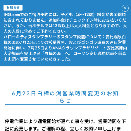
お知らせ
IHG.comでのご宿泊予約には、子ども（4～12歳）料金が表示総額
に含まれておりません。
追加料金はチェックイン時にお支払いくだ
さい。また、当ホテルでは13歳以上は大人料金となりますので、大
人の人数に含めてご予約ください。
ハローキティスタンプラリーのスタンプ設置について：
安比温泉白
樺の湯の7月25日よりの営業再開、およびゴンゴラ遊覧の連日営業
開始に伴い、7月25日よりANAクラウンプラザリゾート安比高原内
大浴場前を安比温泉「白樺の湯」へ、ローソン安比高原店前を前森
山山頂へ変更させていただきました。
今すぐ予約
6月23日白樺の湯営業時間変更のお知
らせ
停電作業により通電開始が遅れた事を受け、営業時間を下
記に変更します。ご理解の程、宜しくお願い申し上げま