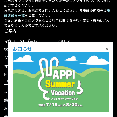
ご回答までに少々お時間をいただく場合がございますので、あらかじ
めご了承ください。
お急ぎの方は、お電話でお問い合わせください。各施設の連絡先は
施
設連絡先一覧
をご覧ください。
なお、施設やプログラムなどの利用に関する予約・変更・解約は承っ
ておりませんのでご了承ください。
ご案内
マウンテンリゾート
OFFER
×
お知らせ
宿泊
アクセス
ダイニング
宅配
体験
ショップ
NEWS
リゾート情報
よくある質問
関連施設
施設連絡先一覧
資料ダウンロード
お問い合わせ
個人情報保護方針
会社概要
宿泊約款