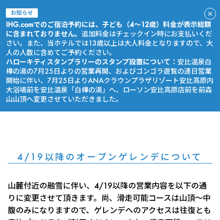
お知らせ
IHG.comでのご宿泊予約には、子ども（4～12歳）料金が表示総額
に含まれておりません。
追加料金はチェックイン時にお支払いくだ
さい。また、当ホテルでは13歳以上は大人料金となりますので、大
人の人数に含めてご予約ください。
ハローキティスタンプラリーのスタンプ設置について：
安比温泉白
樺の湯の7月25日よりの営業再開、およびゴンゴラ遊覧の連日営業
開始に伴い、7月25日よりANAクラウンプラザリゾート安比高原内
大浴場前を安比温泉「白樺の湯」へ、ローソン安比高原店前を前森
山山頂へ変更させていただきました。
今すぐ予約
4/19以降のオープンゲレンデについて
山麓付近の融雪に伴い、4/19以降の営業内容を以下の通
りに変更させて頂きます。尚、滑走可能コースは山頂～中
腹のみになりますので、ゲレンデへのアクセスは往復とも