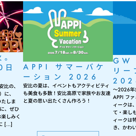
火。
GW
APPI サマーバケ
0日
リー
ーション 2026
202
安比の夏は、イベントもアクティビティ
 安比の、
～2026
も美食も多数！安比高原で家族やお友達
月）に、
APPI 
と夏の思い出たくさん作ろう！
いたしま
ィークは
出に、ぜひ
て・楽し
お楽しみく
ィークは
[…]
き、かわい