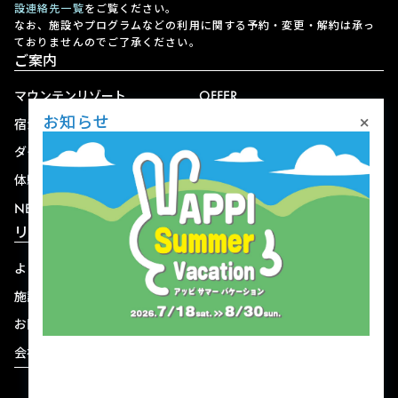
設連絡先一覧
をご覧ください。
なお、施設やプログラムなどの利用に関する予約・変更・解約は承っ
ておりませんのでご了承ください。
ご案内
マウンテンリゾート
OFFER
×
お知らせ
宿泊
アクセス
ダイニング
宅配
体験
ショップ
NEWS
リゾート情報
よくある質問
関連施設
施設連絡先一覧
資料ダウンロード
お問い合わせ
個人情報保護方針
会社概要
宿泊約款