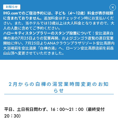
お知らせ
IHG.comでのご宿泊予約には、子ども（4～12歳）料金が表示総額
に含まれておりません。
追加料金はチェックイン時にお支払いくだ
さい。また、当ホテルでは13歳以上は大人料金となりますので、大
人の人数に含めてご予約ください。
ハローキティスタンプラリーのスタンプ設置について：
安比温泉白
樺の湯の7月25日よりの営業再開、およびゴンゴラ遊覧の連日営業
開始に伴い、7月25日よりANAクラウンプラザリゾート安比高原内
大浴場前を安比温泉「白樺の湯」へ、ローソン安比高原店前を前森
山山頂へ変更させていただきました。
今すぐ予約
2月からの白樺の湯営業時間変更のお知
らせ
平日、土日祝日問わず、16：00～21：00（最終受付
20：30）