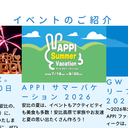
イベントのご紹介
火。
GW
APPI サマーバケ
0日
リー
ーション 2026
202
安比の夏は、イベントもアクティビティ
 安比の、
～2026
も美食も多数！安比高原で家族やお友達
月）に、
APPI 
と夏の思い出たくさん作ろう！
いたしま
ィークは
出に、ぜひ