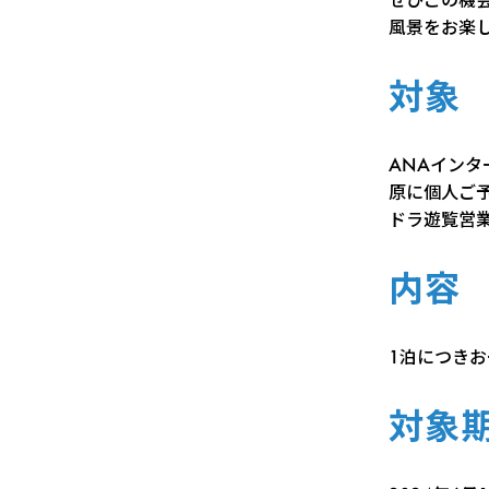
風景をお楽
対象
ANAイン
原に個人ご予
ドラ遊覧営
内容
1泊につき
対象