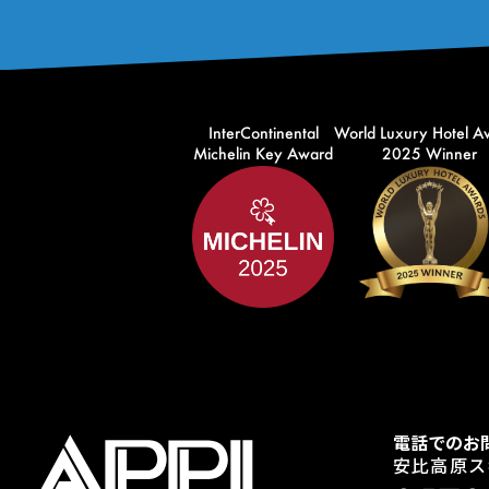
InterContinental
World Luxury Hotel A
Michelin Key Award
2025 Winner
電話でのお
安比高原ス