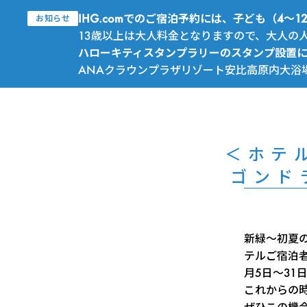
IHG.comでのご宿泊予約には、子ども（4
お知らせ
13歳以上は大人料金となりますので、大人の
ハローキティスタンプラリーのスタンプ設置
ANAクラウンプラザリゾート安比高原内大浴
＜ホテ
ゴンド
新緑～初夏
テルご宿泊者
月5日～3
これからの
ぜひこの機