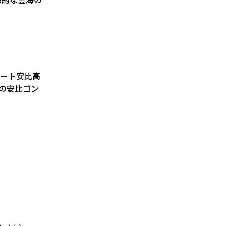
ゾート安比高
泊の安比ゴン