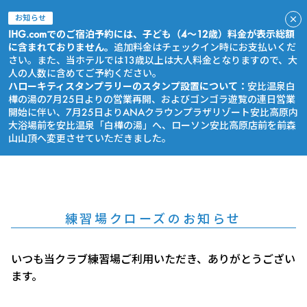
お知らせ
IHG.comでのご宿泊予約には、子ども（4～12歳）料金が表示総額
に含まれておりません。
追加料金はチェックイン時にお支払いくだ
さい。また、当ホテルでは13歳以上は大人料金となりますので、大
人の人数に含めてご予約ください。
ハローキティスタンプラリーのスタンプ設置について：
安比温泉白
樺の湯の7月25日よりの営業再開、およびゴンゴラ遊覧の連日営業
開始に伴い、7月25日よりANAクラウンプラザリゾート安比高原内
大浴場前を安比温泉「白樺の湯」へ、ローソン安比高原店前を前森
山山頂へ変更させていただきました。
今すぐ予約
練習場クローズのお知らせ
いつも当クラブ練習場ご利用いただき、ありがとうござい
ます。